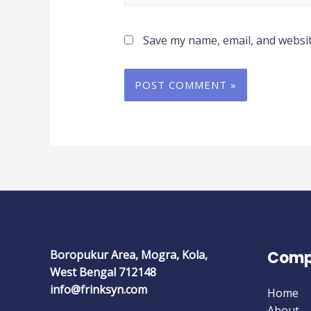
Save my name, email, and websit
Boropukur Area, Mogra, Kola,
Comp
West Bengal 712148
info@frinksyn.com
Home
About