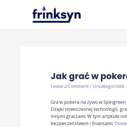
Jak grać w poker
Leave a Comment
/
Uncategorized
Gra w pokera na żywo w Spingreen C
Dzięki nowoczesnej technologii, gr
innymi graczami. W tym artykule om
bezpieczeństwem i finansami.
Dowie