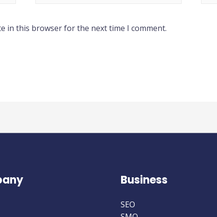
e in this browser for the next time I comment.
any
Business
SEO
SMO