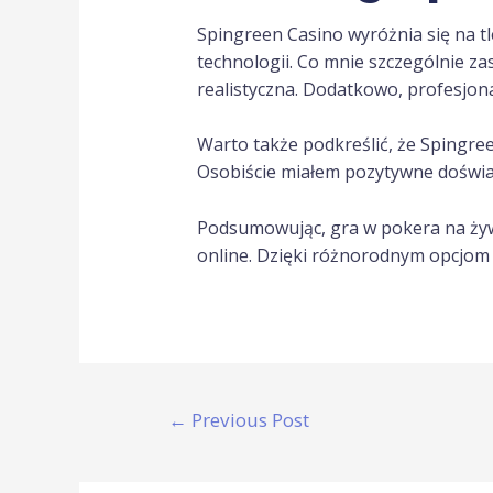
Spingreen Casino wyróżnia się na t
technologii. Co mnie szczególnie za
realistyczna. Dodatkowo, profesjonal
Warto także podkreślić, że Spingre
Osobiście miałem pozytywne doświad
Podsumowując, gra w pokera na żywo 
online. Dzięki różnorodnym opcjom 
←
Previous Post