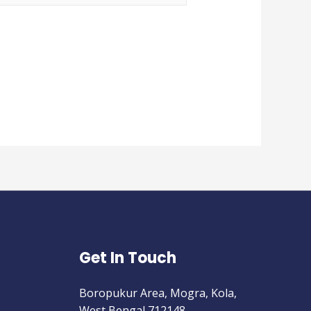
Get In Touch
Boropukur Area, Mogra, Kola,
West Bengal 712148