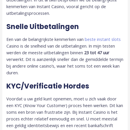
kenmerken van Instant Casino, vooral gericht op de
uitbetalingsprocessen.
Snelle Uitbetalingen
Een van de belangrijkste kenmerken van
beste instant slots
Casino is de snelheid van de uitbetalingen. In mijn testen
werden de meeste uitbetalingen binnen
23 tot 47 uur
verwerkt. Dit is aanzienlijk sneller dan de gemiddelde termijn
bij andere online casino’s, waar het soms tot een week kan
duren.
KYC/Verificatie Hordes
Voordat u uw geld kunt opnemen, moet u zich vaak door
een KYC (Know Your Customer) proces heen werken. Dit kan
soms een bron van frustratie zijn. Bij Instant Casino is het
proces echter relatief eenvoudig en snel. U moet meestal
een geldig identiteitsbewijs en een recent bankafschrift