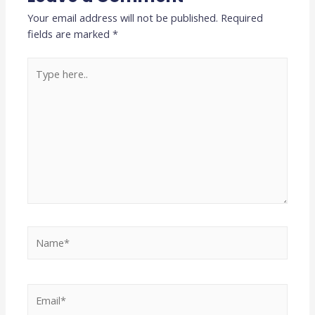
Your email address will not be published.
Required
fields are marked
*