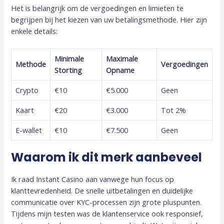
Het is belangrijk om de vergoedingen en limieten te
begrijpen bij het kiezen van uw betalingsmethode. Hier zijn
enkele details:
Minimale
Maximale
Methode
Vergoedingen
Storting
Opname
Crypto
€10
€5.000
Geen
Kaart
€20
€3.000
Tot 2%
E-wallet
€10
€7.500
Geen
Waarom ik dit merk aanbeveel
Ik raad Instant Casino aan vanwege hun focus op
klanttevredenheid. De snelle uitbetalingen en duidelijke
communicatie over KYC-processen zijn grote pluspunten.
Tijdens mijn testen was de klantenservice ook responsief,