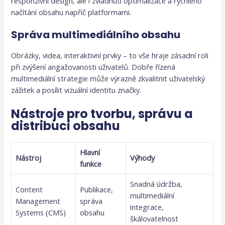
responzivní design, ale i zvládnutí optimalizace a rychlého
načítání obsahu napříč platformami.
Správa multimediálního obsahu
Obrázky, videa, interaktivní prvky – to vše hraje zásadní roli
při zvýšení angažovanosti uživatelů. Dobře řízená
multimediální strategie může výrazně zkvalitnit uživatelský
zážitek a posílit vizuální identitu značky.
Nástroje pro tvorbu, správu a
distribuci obsahu
Hlavní
Nástroj
Výhody
funkce
Snadná údržba,
Content
Publikace,
multimediální
Management
správa
integrace,
Systems (CMS)
obsahu
škálovatelnost