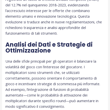
del 12.7% nel quinquennio 2018-2023, evidenziando
l’accresciuto interesse per le offerte che combinano
elemento umano e innovazione tecnologica. Questa
evoluzione si traduce anche in nuove regolamentazioni, che
richiedono trasparenza e analisi approfondite del
funzionamento di tali strumenti.
Analisi dei Dati e Strategie di
Ottimizzazione
Una delle sfide principali per gli operatori è bilanciare la
volatilità del gioco con l’interesse del giocatore. I
moltiplicatori sono strumenti che, se utilizzati
correttamente, possono orientare il comportamento di
gioco e incentivare strategie di scommessa più informate.
Ad esempio, l’integrazione di funzioni di probabilità
aumentate—come le probabilità di attivazione dei
moltiplicatori durante specifici round—può aumentare in
modo significativo il coinvolgimento.