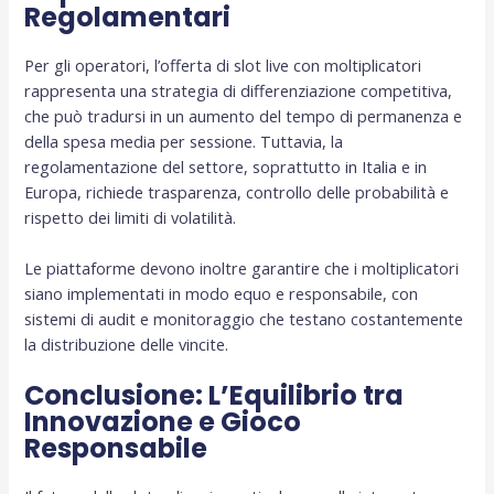
Regolamentari
Per gli operatori, l’offerta di slot live con moltiplicatori
rappresenta una strategia di differenziazione competitiva,
che può tradursi in un aumento del tempo di permanenza e
della spesa media per sessione. Tuttavia, la
regolamentazione del settore, soprattutto in Italia e in
Europa, richiede trasparenza, controllo delle probabilità e
rispetto dei limiti di volatilità.
Le piattaforme devono inoltre garantire che i moltiplicatori
siano implementati in modo equo e responsabile, con
sistemi di audit e monitoraggio che testano costantemente
la distribuzione delle vincite.
Conclusione: L’Equilibrio tra
Innovazione e Gioco
Responsabile