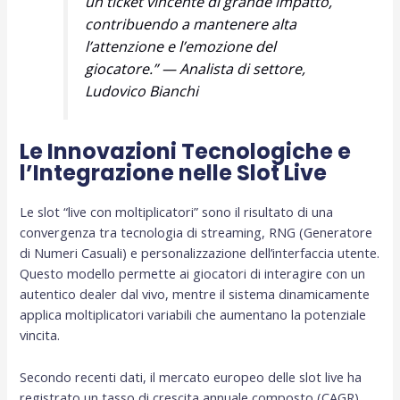
un ticket vincente di grande impatto,
contribuendo a mantenere alta
l’attenzione e l’emozione del
giocatore.” — Analista di settore,
Ludovico Bianchi
Le Innovazioni Tecnologiche e
l’Integrazione nelle Slot Live
Le slot “live con moltiplicatori” sono il risultato di una
convergenza tra tecnologia di streaming, RNG (Generatore
di Numeri Casuali) e personalizzazione dell’interfaccia utente.
Questo modello permette ai giocatori di interagire con un
autentico dealer dal vivo, mentre il sistema dinamicamente
applica moltiplicatori variabili che aumentano la potenziale
vincita.
Secondo recenti dati, il mercato europeo delle slot live ha
registrato un tasso di crescita annuale composto (CAGR)