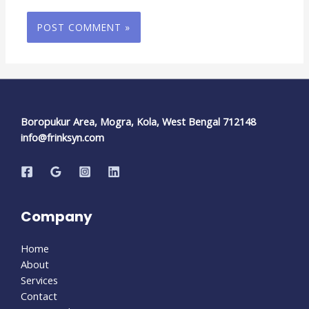
Boropukur Area, Mogra, Kola, West Bengal 712148
info@frinksyn.com
Company
Home
About
Services
Contact