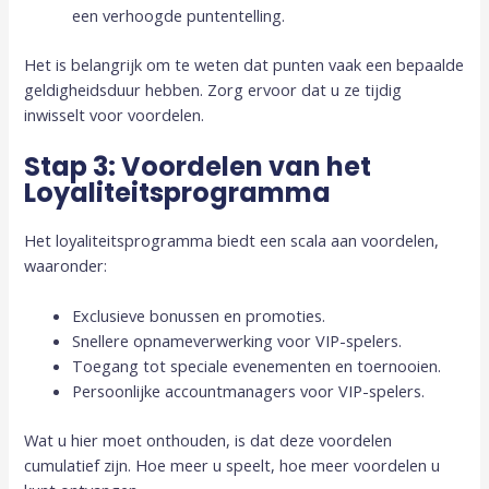
een verhoogde puntentelling.
Het is belangrijk om te weten dat punten vaak een bepaalde
geldigheidsduur hebben. Zorg ervoor dat u ze tijdig
inwisselt voor voordelen.
Stap 3: Voordelen van het
Loyaliteitsprogramma
Het loyaliteitsprogramma biedt een scala aan voordelen,
waaronder:
Exclusieve bonussen en promoties.
Snellere opnameverwerking voor VIP-spelers.
Toegang tot speciale evenementen en toernooien.
Persoonlijke accountmanagers voor VIP-spelers.
Wat u hier moet onthouden, is dat deze voordelen
cumulatief zijn. Hoe meer u speelt, hoe meer voordelen u