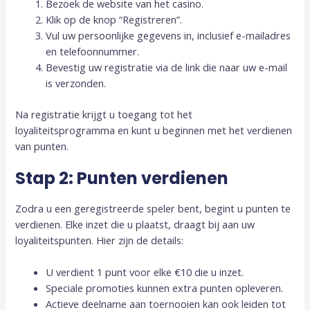
Bezoek de website van het casino.
Klik op de knop “Registreren”.
Vul uw persoonlijke gegevens in, inclusief e-mailadres
en telefoonnummer.
Bevestig uw registratie via de link die naar uw e-mail
is verzonden.
Na registratie krijgt u toegang tot het
loyaliteitsprogramma en kunt u beginnen met het verdienen
van punten.
Stap 2: Punten verdienen
Zodra u een geregistreerde speler bent, begint u punten te
verdienen. Elke inzet die u plaatst, draagt bij aan uw
loyaliteitspunten. Hier zijn de details:
U verdient 1 punt voor elke €10 die u inzet.
Speciale promoties kunnen extra punten opleveren.
Actieve deelname aan toernooien kan ook leiden tot