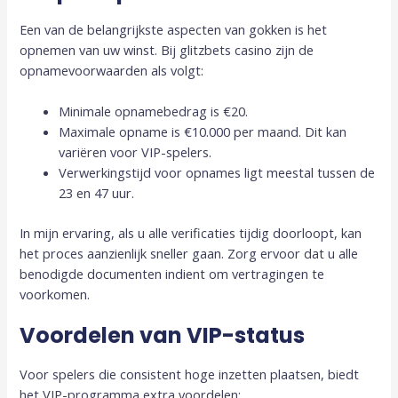
Een van de belangrijkste aspecten van gokken is het
opnemen van uw winst. Bij glitzbets casino zijn de
opnamevoorwaarden als volgt:
Minimale opnamebedrag is €20.
Maximale opname is €10.000 per maand. Dit kan
variëren voor VIP-spelers.
Verwerkingstijd voor opnames ligt meestal tussen de
23 en 47 uur.
In mijn ervaring, als u alle verificaties tijdig doorloopt, kan
het proces aanzienlijk sneller gaan. Zorg ervoor dat u alle
benodigde documenten indient om vertragingen te
voorkomen.
Voordelen van VIP-status
Voor spelers die consistent hoge inzetten plaatsen, biedt
het VIP-programma extra voordelen: