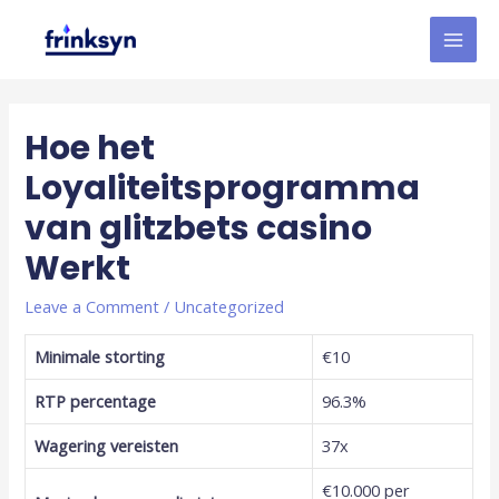
Hoe het
Loyaliteitsprogramma
van glitzbets casino
Werkt
Leave a Comment
/
Uncategorized
Minimale storting
€10
RTP percentage
96.3%
Wagering vereisten
37x
€10.000 per