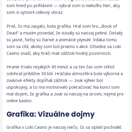
som hneď po prihlásení — vybral som si niekoľko hier, aby
som si vytvoril celkový obraz.
Prvé, čo ma zaujalo, bola grafika. Hral som hru „Book of
Dead“ a musím povedať, že vizuály sú naozaj pekné. Detaily
sú jasné, farby sú žiarivé a animácie plynulé. Vďaka tomu
som sa cítil, akoby som bol priamo v akcii. Očividne sa Loki
Casino snaží, aby hráči mali zážitok hodný pozornosti.
Hranie trvalo nejakých 45 minút a za ten čas som stihol
odohrať približne 30 kôl. Hráčska atmosféra bola výborná a
zvukové efekty dopĺňali zážitok — zvuk výhier bol
uspokojivý, a to ma motivovalo pokračovať. Na konci som
mal dojem, že grafika a zvuk sú naozaj na úrovni, najmä pre
online kasíno.
Grafika: Vizuálne dojmy
Grafika v Loki Casino je naozaj niečo, čo sa oplatí pochváliť.