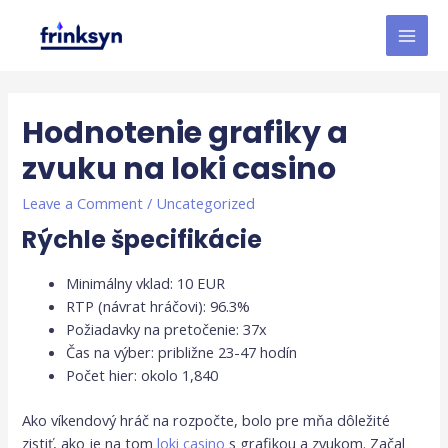
Hodnotenie grafiky a
zvuku na loki casino
Leave a Comment
/
Uncategorized
Rýchle špecifikácie
Minimálny vklad: 10 EUR
RTP (návrat hráčovi): 96.3%
Požiadavky na pretočenie: 37x
Čas na výber: približne 23-47 hodín
Počet hier: okolo 1,840
Ako víkendový hráč na rozpočte, bolo pre mňa dôležité
zistiť, ako je na tom
loki casino
s grafikou a zvukom. Začal