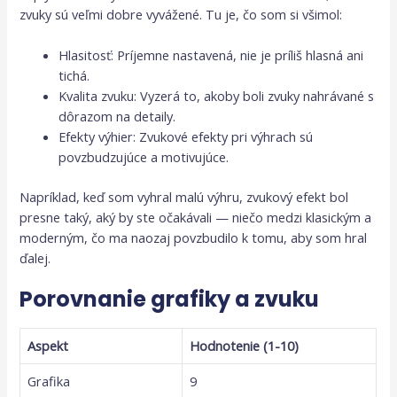
zvuky sú veľmi dobre vyvážené. Tu je, čo som si všimol:
Hlasitosť: Príjemne nastavená, nie je príliš hlasná ani
tichá.
Kvalita zvuku: Vyzerá to, akoby boli zvuky nahrávané s
dôrazom na detaily.
Efekty výhier: Zvukové efekty pri výhrach sú
povzbudzujúce a motivujúce.
Napríklad, keď som vyhral malú výhru, zvukový efekt bol
presne taký, aký by ste očakávali — niečo medzi klasickým a
moderným, čo ma naozaj povzbudilo k tomu, aby som hral
ďalej.
Porovnanie grafiky a zvuku
Aspekt
Hodnotenie (1-10)
Grafika
9