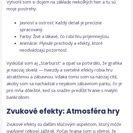
Vytvoril som si dojem na základe niekoľkých hier a tu sú
moje postrehy:
Jasnosť a ostrosť: Každý detail je precízne
spracovaný.
Farby: Živé a lákavé, čo robí hru príjemnejšou.
Animácie: Plynulé prechody a efekty, ktoré
neodvádzajú pozornosť.
Vyskúšal som aj „Starburst“ a opäť sa potvrdilo, že grafika
je naozaj skvelá — hviezdy a svetelné efekty robia hru
atraktívnou a zábavnou. Vďaka tomu som sa naozaj cítil,
akoby som sa nachádzal v nejakom zábavnom parku, čo je
pre mňa dôležité, keď sa snažím predĺžiť hranie s malým
bankrollom.
Zvukové efekty: Atmosféra hry
Zvukové efekty sú ďalším kľúčovým aspektom, ktorý môže
ovplyvniť celkový zážitok. Počas hrania som si všimol, že