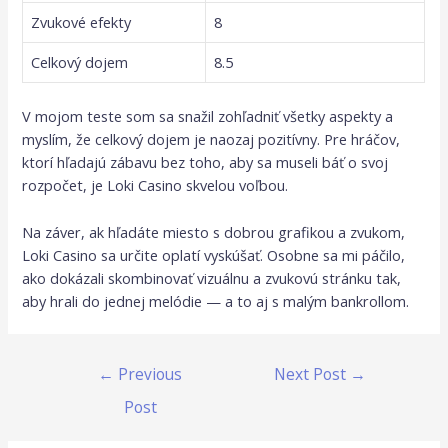
Zvukové efekty
8
Celkový dojem
8.5
V mojom teste som sa snažil zohľadniť všetky aspekty a
myslím, že celkový dojem je naozaj pozitívny. Pre hráčov,
ktorí hľadajú zábavu bez toho, aby sa museli báť o svoj
rozpočet, je Loki Casino skvelou voľbou.
Na záver, ak hľadáte miesto s dobrou grafikou a zvukom,
Loki Casino sa určite oplatí vyskúšať. Osobne sa mi páčilo,
ako dokázali skombinovať vizuálnu a zvukovú stránku tak,
aby hrali do jednej melódie — a to aj s malým bankrollom.
←
Previous
Next Post
→
Post