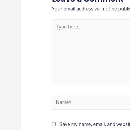
Your email address will not be publi
Save my name, email, and websit