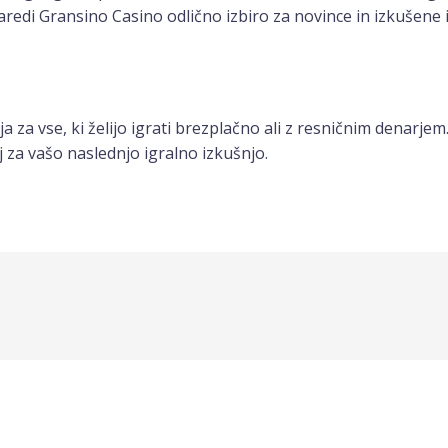
aredi Gransino Casino odlično izbiro za novince in izkušene i
a za vse, ki želijo igrati brezplačno ali z resničnim denarjem
aj za vašo naslednjo igralno izkušnjo.