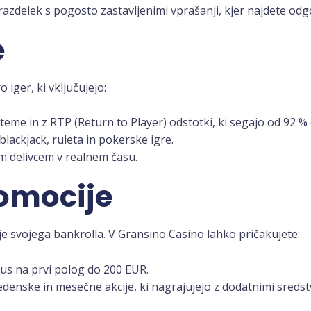
zdelek s pogosto zastavljenimi vprašanji, kjer najdete odg
e
iger, ki vključujejo:
teme in z RTP (Return to Player) odstotki, ki segajo od 92 %
blackjack, ruleta in pokerske igre.
im delivcem v realnem času.
romocije
e svojega bankrolla. V Gransino Casino lahko pričakujete:
s na prvi polog do 200 EUR.
denske in mesečne akcije, ki nagrajujejo z dodatnimi sredstvi 