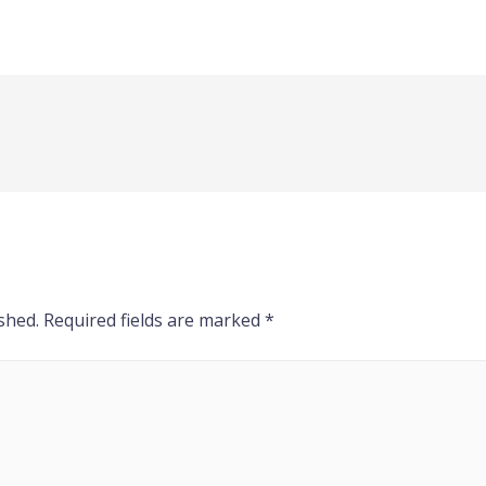
shed.
Required fields are marked
*