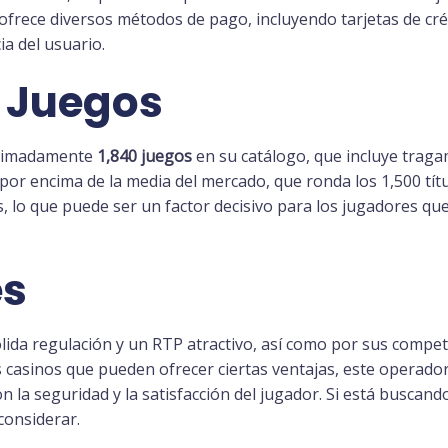
ofrece diversos métodos de pago, incluyendo tarjetas de cré
a del usuario.
 Juegos
oximadamente
1,840 juegos
en su catálogo, que incluye trag
por encima de la media del mercado, que ronda los 1,500 tít
, lo que puede ser un factor decisivo para los jugadores que
es
ida regulación y un RTP atractivo, así como por sus competi
 casinos que pueden ofrecer ciertas ventajas, este operado
la seguridad y la satisfacción del jugador. Si está buscando
considerar.