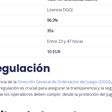
Licencia DGOJ
96.3%
35x
Entre 23 y 47 horas
10 EUR
egulación
ncia de la
Dirección General de Ordenación del Juego (DGOJ)
egulación es crucial para asegurar la transparencia y la se
que los operadores deben cumplir, desde la protección del j