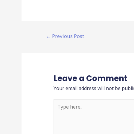
←
Previous Post
Leave a Comment
Your email address will not be publi