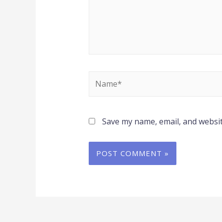
Save my name, email, and websit