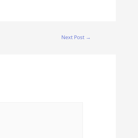
Next Post
→