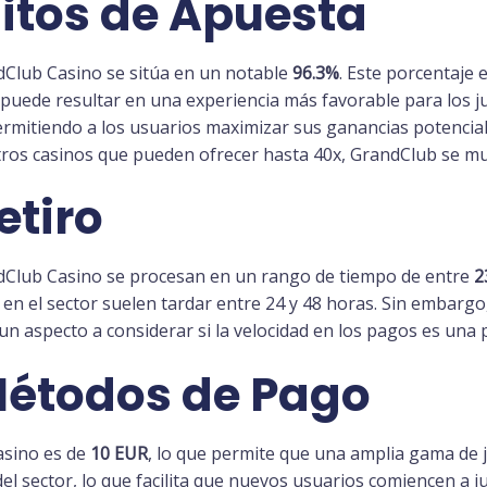
sitos de Apuesta
dClub Casino se sitúa en un notable
96.3%
. Este porcentaje 
puede resultar en una experiencia más favorable para los ju
rmitiendo a los usuarios maximizar sus ganancias potenciale
os casinos que pueden ofrecer hasta 40x, GrandClub se mu
etiro
ndClub Casino se procesan en un rango de tiempo de entre
2
 en el sector suelen tardar entre 24 y 48 horas. Sin embarg
un aspecto a considerar si la velocidad en los pagos es una 
Métodos de Pago
asino es de
10 EUR
, lo que permite que una amplia gama de 
del sector, lo que facilita que nuevos usuarios comiencen a