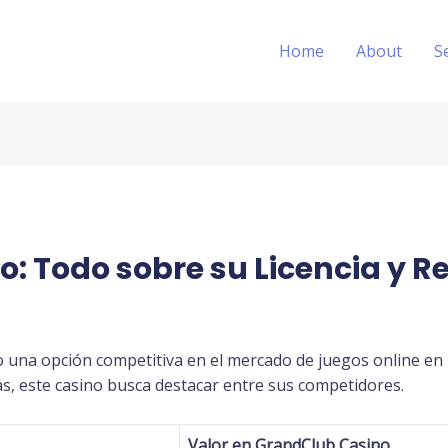
Home
About
S
: Todo sobre su Licencia y R
una opción competitiva en el mercado de juegos online en 
vas, este casino busca destacar entre sus competidores.
Valor en GrandClub Casino