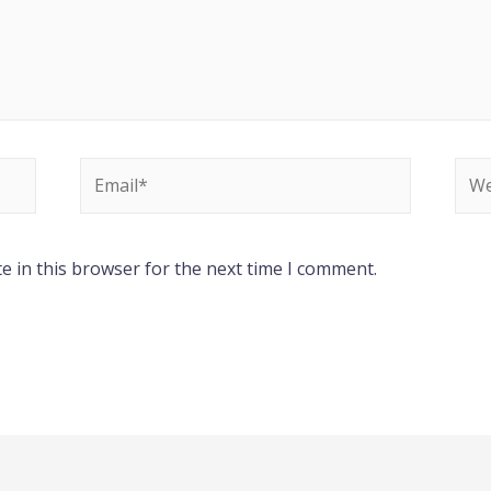
e in this browser for the next time I comment.