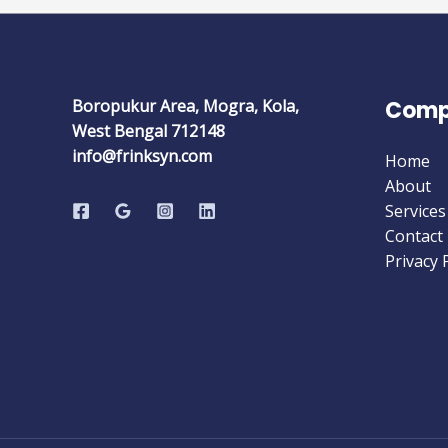
Boropukur Area, Mogra, Kola,
Comp
West Bengal 712148
info@frinksyn.com
Home
About
Services
Contact
Privacy 