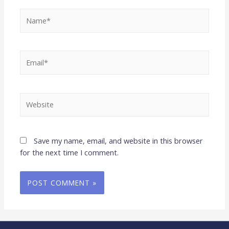
Save my name, email, and website in this browser
for the next time I comment.