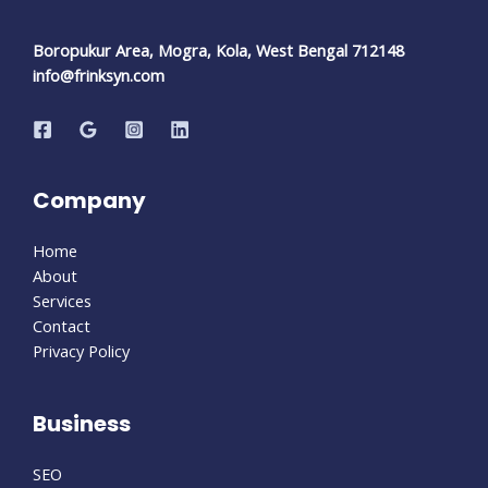
Boropukur Area, Mogra, Kola, West Bengal 712148
info@frinksyn.com
Company
Home
About
Services
Contact
Privacy Policy
Business
SEO