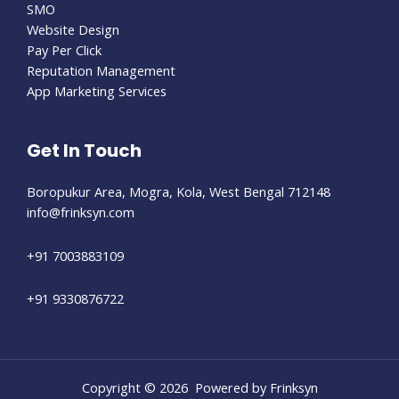
SMO
Website Design
Pay Per Click
Reputation Management
App Marketing Services
Get In Touch
Boropukur Area, Mogra, Kola, West Bengal 712148
info@frinksyn.com
+91 7003883109
+91 9330876722
Copyright © 2026 Powered by Frinksyn