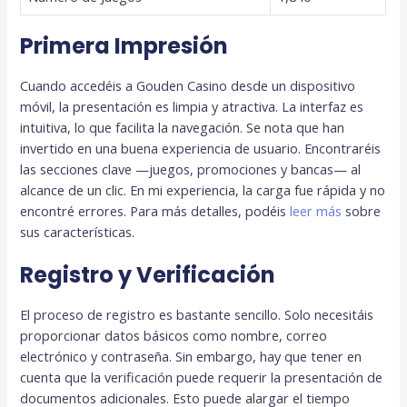
Primera Impresión
Cuando accedéis a Gouden Casino desde un dispositivo
móvil, la presentación es limpia y atractiva. La interfaz es
intuitiva, lo que facilita la navegación. Se nota que han
invertido en una buena experiencia de usuario. Encontraréis
las secciones clave —juegos, promociones y bancas— al
alcance de un clic. En mi experiencia, la carga fue rápida y no
encontré errores. Para más detalles, podéis
leer más
sobre
sus características.
Registro y Verificación
El proceso de registro es bastante sencillo. Solo necesitáis
proporcionar datos básicos como nombre, correo
electrónico y contraseña. Sin embargo, hay que tener en
cuenta que la verificación puede requerir la presentación de
documentos adicionales. Esto puede alargar el tiempo