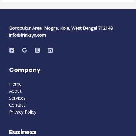
Boropukur Area, Mogra, Kola, West Bengal 712148
info@frinksyn.com
Company
Home
About
Services
Contact
Privacy Policy
Business