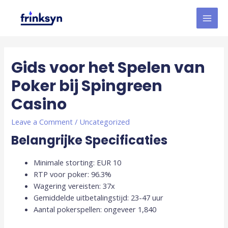
Gids voor het Spelen van
Poker bij Spingreen
Casino
Leave a Comment
/
Uncategorized
Belangrijke Specificaties
Minimale storting: EUR 10
RTP voor poker: 96.3%
Wagering vereisten: 37x
Gemiddelde uitbetalingstijd: 23-47 uur
Aantal pokerspellen: ongeveer 1,840