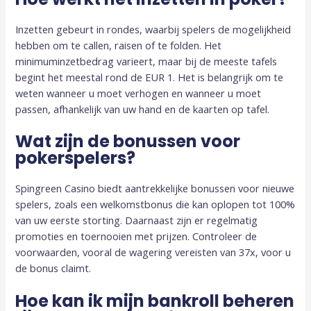
Inzetten gebeurt in rondes, waarbij spelers de mogelijkheid
hebben om te callen, raisen of te folden. Het
minimuminzetbedrag varieert, maar bij de meeste tafels
begint het meestal rond de EUR 1. Het is belangrijk om te
weten wanneer u moet verhogen en wanneer u moet
passen, afhankelijk van uw hand en de kaarten op tafel.
Wat zijn de bonussen voor
pokerspelers?
Spingreen Casino biedt aantrekkelijke bonussen voor nieuwe
spelers, zoals een welkomstbonus die kan oplopen tot 100%
van uw eerste storting. Daarnaast zijn er regelmatig
promoties en toernooien met prijzen. Controleer de
voorwaarden, vooral de wagering vereisten van 37x, voor u
de bonus claimt.
Hoe kan ik mijn bankroll beheren