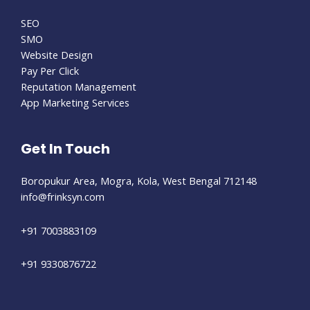
SEO
SMO
Website Design
Pay Per Click
Reputation Management
App Marketing Services
Get In Touch
Boropukur Area, Mogra, Kola, West Bengal 712148
info@frinksyn.com
+91 7003883109
+91 9330876722