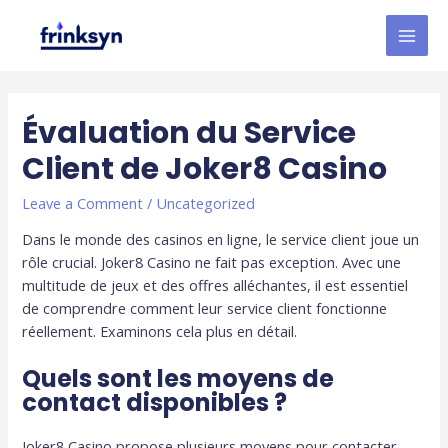
Évaluation du Service
Client de Joker8 Casino
Leave a Comment
/
Uncategorized
Dans le monde des casinos en ligne, le service client joue un
rôle crucial. Joker8 Casino ne fait pas exception. Avec une
multitude de jeux et des offres alléchantes, il est essentiel
de comprendre comment leur service client fonctionne
réellement. Examinons cela plus en détail.
Quels sont les moyens de
contact disponibles ?
Joker8 Casino propose plusieurs moyens pour contacter