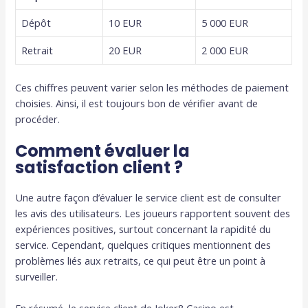
Dépôt
10 EUR
5 000 EUR
Retrait
20 EUR
2 000 EUR
Ces chiffres peuvent varier selon les méthodes de paiement
choisies. Ainsi, il est toujours bon de vérifier avant de
procéder.
Comment évaluer la
satisfaction client ?
Une autre façon d’évaluer le service client est de consulter
les avis des utilisateurs. Les joueurs rapportent souvent des
expériences positives, surtout concernant la rapidité du
service. Cependant, quelques critiques mentionnent des
problèmes liés aux retraits, ce qui peut être un point à
surveiller.