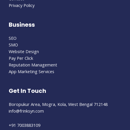
Privacy Policy
Business
SEO
SMO
Website Design
Pay Per Click
Reputation Management
App Marketing Services
Get In Touch
Boropukur Area, Mogra, Kola, West Bengal 712148
info@frinksyn.com
+91 7003883109