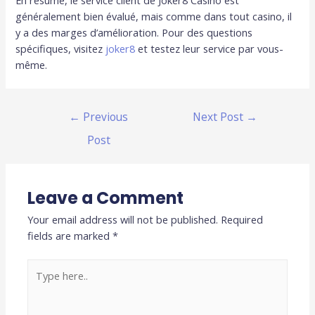
En résumé, le service client de Joker8 Casino est
généralement bien évalué, mais comme dans tout casino, il
y a des marges d’amélioration. Pour des questions
spécifiques, visitez
joker8
et testez leur service par vous-
même.
←
Previous
Next Post
→
Post
Leave a Comment
Your email address will not be published.
Required
fields are marked
*