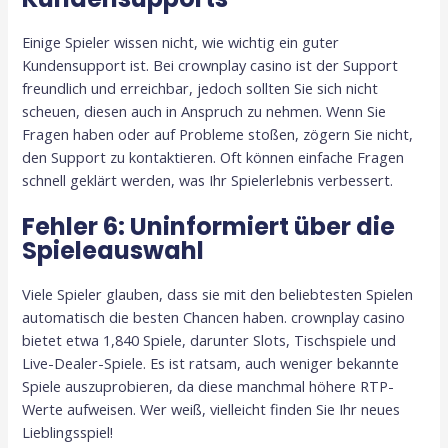
Einige Spieler wissen nicht, wie wichtig ein guter
Kundensupport ist. Bei crownplay casino ist der Support
freundlich und erreichbar, jedoch sollten Sie sich nicht
scheuen, diesen auch in Anspruch zu nehmen. Wenn Sie
Fragen haben oder auf Probleme stoßen, zögern Sie nicht,
den Support zu kontaktieren. Oft können einfache Fragen
schnell geklärt werden, was Ihr Spielerlebnis verbessert.
Fehler 6: Uninformiert über die
Spieleauswahl
Viele Spieler glauben, dass sie mit den beliebtesten Spielen
automatisch die besten Chancen haben. crownplay casino
bietet etwa 1,840 Spiele, darunter Slots, Tischspiele und
Live-Dealer-Spiele. Es ist ratsam, auch weniger bekannte
Spiele auszuprobieren, da diese manchmal höhere RTP-
Werte aufweisen. Wer weiß, vielleicht finden Sie Ihr neues
Lieblingsspiel!