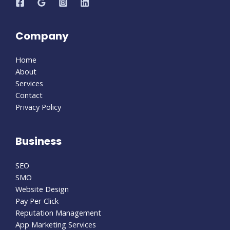
Company
Home
About
Services
Contact
Privacy Policy
Business
SEO
SMO
Website Design
Pay Per Click
Reputation Management
App Marketing Services