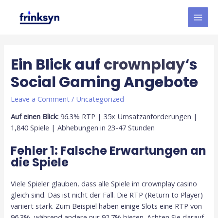
Ein Blick auf
crownplay
‘s
Social Gaming Angebote
Leave a Comment
/
Uncategorized
Auf einen Blick:
96.3% RTP | 35x Umsatzanforderungen |
1,840 Spiele | Abhebungen in 23-47 Stunden
Fehler 1: Falsche Erwartungen an
die Spiele
Viele Spieler glauben, dass alle Spiele im crownplay casino
gleich sind. Das ist nicht der Fall. Die RTP (Return to Player)
variiert stark. Zum Beispiel haben einige Slots eine RTP von
96.3%, während andere nur 92.7% bieten. Achten Sie darauf,