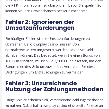
die RTP-Informationen zu überprüfen, bevor Sie spielen. So
können Sie Ihre Gewinnchancen besser einschätzen.
Fehler 2: Ignorieren der
Umsatzanforderungen
Ein häufiger Fehler ist, die Umsatzanforderungen zu
übersehen. Bei crownplay casino müssen Boni
normalerweise 35x umgesetzt werden, bevor Sie Geld
abheben können. Das bedeutet, wenn Sie einen Bonus von
100 EUR erhalten, müssen Sie 3,500 EUR einsetzen, um den
Bonus in echtes Geld umzuwandeln. Verstehen Sie diese
Bedingungen, um Enttäuschungen zu vermeiden.
Fehler 3: Unzureichende
Nutzung der Zahlungsmethoden
Einige Spieler scheuen sich, verschiedene Zahlungsmethoden
zu nutzen. Dabei hat crownplay casino eine breite Palette an