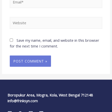
Save my name, email, and website in this browser
for the next time I comment.
Boropukur Area, Mogra, Kola, West Bengal 712148
info@frinksyn.com