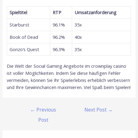
Spieltitel
RTP
Umsatzanforderung
Starburst
96.1%
35x
Book of Dead
96.2%
40x
Gonzo’s Quest
96.3%
35x
Die Welt der Social Gaming Angebote im crownplay casino
ist voller Möglichkeiten. Indem Sie diese häufigen Fehler
vermeiden, können Sie Ihr Spielerlebnis erheblich verbessern
und Ihre Gewinnchancen maximieren. Viel Spaß beim Spielen!
←
Previous
Next Post
→
Post