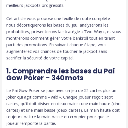
meilleurs jackpots progressifs.
Cet article vous propose une feuille de route complète :
nous décortiquerons les bases du jeu, analyserons les
probabilités, présenterons la stratégie « Two‑Way », et vous
montrerons comment gérer votre bankroll tout en tirant
parti des promotions. En suivant chaque étape, vous
augmenterez vos chances de toucher le jackpot sans
sacrifier la sécurité de votre capital.
1. Comprendre les bases du Pai
Gow Poker – 340 mots
Le Pai Gow Poker se joue avec un jeu de 52 cartes plus un
joker qui agit comme « wild ». Chaque joueur reçoit sept
cartes, qu’il doit diviser en deux mains : une main haute (cinq
cartes) et une main basse (deux cartes). La main haute doit
toujours battre la main basse du croupier pour que le
joueur remporte la partie.