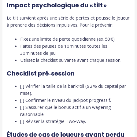
Impact psychologique du « tilt »
Le tilt survient après une série de pertes et pousse le joueur
à prendre des décisions impulsives. Pour le prévenir :
Fixez une limite de perte quotidienne (ex. 50 €).
Faites des pauses de 10 minutes toutes les
30 minutes de jeu.
Utilisez la checklist suivante avant chaque session.
Checklist pré‑session
[ ] Vérifier la taille de la bankroll (≥ 2 % du capital par
mise).
[ ] Confirmer le niveau du jackpot progressif.
[ ] S’assurer que le bonus actif a un wagering
raisonnable.
[ ] Réviser la stratégie Two‑Way.
Études de cas de joueurs ayant perdu