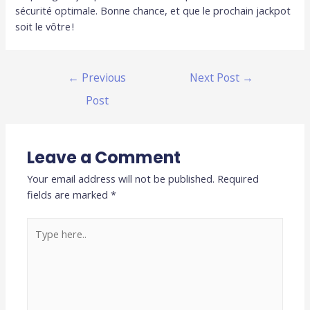
sécurité optimale. Bonne chance, et que le prochain jackpot
soit le vôtre !
←
Previous
Next Post
→
Post
Leave a Comment
Your email address will not be published.
Required
fields are marked
*