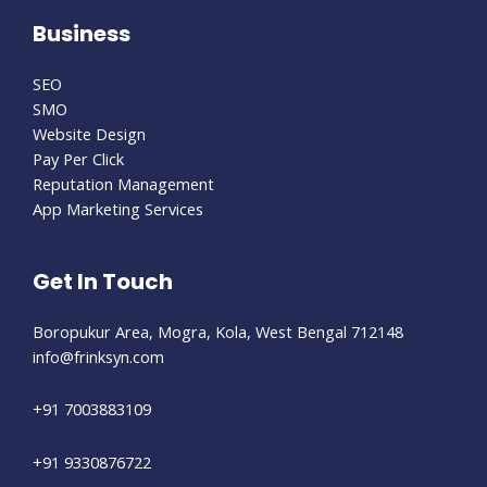
Business
SEO
SMO
Website Design
Pay Per Click
Reputation Management
App Marketing Services
Get In Touch
Boropukur Area, Mogra, Kola, West Bengal 712148
info@frinksyn.com
+91 7003883109
+91 9330876722