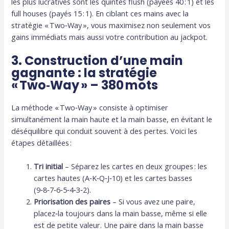
les plus lucratives sont les quintes flush (payées 40 : 1) et les
full houses (payés 15 : 1). En ciblant ces mains avec la
stratégie « Two‑Way », vous maximisez non seulement vos
gains immédiats mais aussi votre contribution au jackpot.
3. Construction d’une main
gagnante : la stratégie
« Two‑Way » – 380 mots
La méthode « Two‑Way » consiste à optimiser
simultanément la main haute et la main basse, en évitant le
déséquilibre qui conduit souvent à des pertes. Voici les
étapes détaillées :
Tri initial
– Séparez les cartes en deux groupes : les
cartes hautes (A‑K‑Q‑J‑10) et les cartes basses
(9‑8‑7‑6‑5‑4‑3‑2).
Priorisation des paires
– Si vous avez une paire,
placez‑la toujours dans la main basse, même si elle
est de petite valeur. Une paire dans la main basse