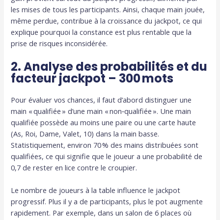
les mises de tous les participants. Ainsi, chaque main jouée,
même perdue, contribue à la croissance du jackpot, ce qui
explique pourquoi la constance est plus rentable que la
prise de risques inconsidérée.
2. Analyse des probabilités et du
facteur jackpot – 300 mots
Pour évaluer vos chances, il faut d’abord distinguer une
main « qualifiée » d’une main « non‑qualifiée ». Une main
qualifiée possède au moins une paire ou une carte haute
(As, Roi, Dame, Valet, 10) dans la main basse.
Statistiquement, environ 70 % des mains distribuées sont
qualifiées, ce qui signifie que le joueur a une probabilité de
0,7 de rester en lice contre le croupier.
Le nombre de joueurs à la table influence le jackpot
progressif. Plus il y a de participants, plus le pot augmente
rapidement. Par exemple, dans un salon de 6 places où