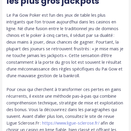
les plus gros jackpots
Le Pai Gow Poker est l’un des jeux de table les plus
intrigants que l’on trouve aujourd’hui dans les casinos en
ligne. Né d’une fusion entre le traditionnel jeu de dominos
chinois et le poker à cinq cartes, il séduit par sa dualité :
deux mains à jouer, deux chances de gagner. Pourtant, la
plupart des joueurs se retrouvent frustrés : « je mise mais je
ne touche jamais les jackpots ». Cette sensation d’être
constamment à la porte du gros lot est souvent le résultat
d’une méconnaissance des règles spécifiques du Pai Gow et
d’une mauvaise gestion de la bankroll.
Pour ceux qui cherchent à transformer ces pertes en gains
récurrents, il existe une méthode pas‑à‑pas qui combine
compréhension technique, stratégie de mise et exploitation
des bonus. Vous la découvrirez dans les paragraphes qui
suivent. Avant d’aller plus loin, consultez le site de revue
Ligue Sclerose.Fr :
https://www.ligue-sclerose.fr/
afin de
choisir un casino en ligne fiable, bien classé et offrant les