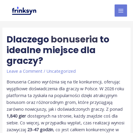
Dlaczego
bonuseria
to
idealne miejsce dla
graczy?
Leave a Comment
/
Uncategorized
Bonuseria Casino wyróżnia się na tle konkurencji, oferując
wyjątkowe doświadczenia dla graczy w Polsce. W 2026 roku
platforma ta zyskała na popularności dzięki atrakcyjnym
bonusom oraz różnorodnym grom, które przyciągają
zarówno nowicjuszy, jak i doświadczonych graczy. Z ponad
1,840 gier
dostępnych na stronie, każdy znajdzie coś dla
siebie. Co więcej, w przypadku wypłat, czas realizacji wynosi
zazwyczaj
23-47 godzin
, co jest całkiem konkurencyjne w