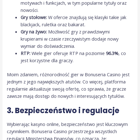
motywach i funkcjach, w tym popularne tytuły oraz
nowości.
Gry stołowe:
W ofercie znajdują się klasyki takie jak
blackjack, ruletka oraz bakarat.
Gry na żywo:
Możliwość gry z prawdziwymi
krupierami w czasie rzeczywistym dodaje nowy
wymiar do doświadczenia.
RTP:
Wiele gier oferuje RTP na poziomie
96.3%
, co
jest korzystne dla graczy.
Moim zdaniem, różnorodność gier w Bonuseria Casino jest
jednym z jego największych atutów. Co więcej, platforma
regularnie aktualizuje swoją ofertę, co sprawia, że gracze
zawsze mają dostęp do nowych i interesujących tytułów.
3. Bezpieczeństwo i regulacje
Wybierając kasyno online, bezpieczeństwo jest kluczowym
czynnikiem. Bonuseria Casino przestrzega wszystkich
regulacji Ministerstwa Finansów, co oznacza, że: