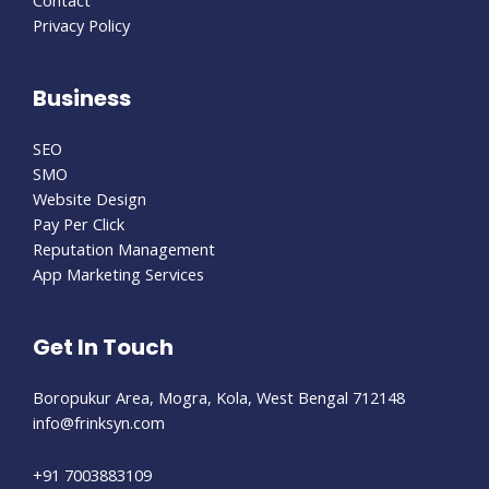
Privacy Policy
Business
SEO
SMO
Website Design
Pay Per Click
Reputation Management
App Marketing Services
Get In Touch
Boropukur Area, Mogra, Kola, West Bengal 712148
info@frinksyn.com
+91 7003883109