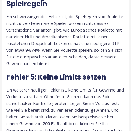
Spielregeln
Ein schwerwiegender Fehler ist, die Spielregeln von Roulette
nicht zu verstehen. Viele Spieler wissen nicht, dass es
verschiedene Varianten gibt, wie Europäisches Roulette mit
nur einer Null und Amerikanisches Roulette mit einer
zusätzlichen Doppelnull. Letzteres hat eine niedrigere RTP
von etwa
94,74%
. Wenn Sie Roulette spielen, sollten Sie sich
für die europäische Variante entscheiden, da sie bessere
Gewinnchancen bietet.
Fehler 5: Keine Limits setzen
Ein weiterer häufiger Fehler ist, keine Limits für Gewinne und
Verluste zu setzen. Ohne feste Grenzen kann das Spiel
schnell außer Kontrolle geraten. Legen Sie im Voraus fest,
wie viel Sie bereit sind, zu verlieren oder zu gewinnen, und
halten Sie sich strikt daran. Wenn Sie beispielsweise bei
einem Gewinn von
200 EUR
aufhören, können Sie Ihre
Gewinne sichern und das Risiko minimieren. Das gilt auch für