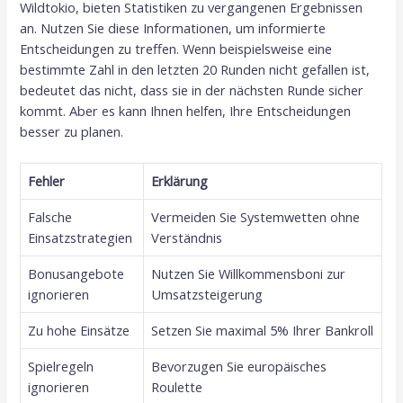
Wildtokio, bieten Statistiken zu vergangenen Ergebnissen
an. Nutzen Sie diese Informationen, um informierte
Entscheidungen zu treffen. Wenn beispielsweise eine
bestimmte Zahl in den letzten 20 Runden nicht gefallen ist,
bedeutet das nicht, dass sie in der nächsten Runde sicher
kommt. Aber es kann Ihnen helfen, Ihre Entscheidungen
besser zu planen.
Fehler
Erklärung
Falsche
Vermeiden Sie Systemwetten ohne
Einsatzstrategien
Verständnis
Bonusangebote
Nutzen Sie Willkommensboni zur
ignorieren
Umsatzsteigerung
Zu hohe Einsätze
Setzen Sie maximal 5% Ihrer Bankroll
Spielregeln
Bevorzugen Sie europäisches
ignorieren
Roulette