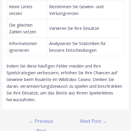
Keine Limits
Bestimmen Sie Gewinn- und
setzen
Verlustgrenzen
Die gleichen
Variieren Sie Ihre Einsätze
Zahlen setzen
Informationen
Analysieren Sie Statistiken für
ignorieren
bessere Entscheidungen
Indem Sie diese häufigen Fehler meiden und Ihre
Spielstrategien verbessern, erhöhen Sie Ihre Chancen auf
Gewinne beim Roulette im Wildtokio Casino. Denken Sie
daran, verantwortungsbewusst zu spielen und beschränken
Sie Ihre Einsätze, um das Beste aus Ihrem Spielerlebnis
herauszuholen.
←
Previous
Next Post
→
Post