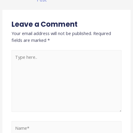
Leave a Comment
Your email address will not be published.
Required
fields are marked
*