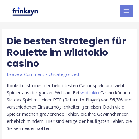
Die besten Strategien für
Roulette im wildtokio
casino
Leave a Comment
/
Uncategorized
Roulette ist eines der beliebtesten Casinospiele und zieht
Spieler aus der ganzen Welt an. Bei
wildtokio
Casino können
Sie das Spiel mit einer RTP (Return to Player) von
96,3%
und
verschiedenen Einsatzmöglichkeiten genießen. Doch viele
Spieler machen gravierende Fehler, die ihre Gewinnchancen
erheblich mindern. Hier sind einige der häufigsten Fehler, die
Sie vermeiden sollten.