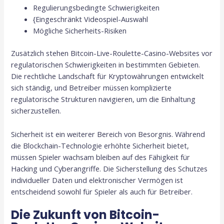
Regulierungsbedingte Schwierigkeiten
{Eingeschränkt Videospiel-Auswahl
Mögliche Sicherheits-Risiken
Zusätzlich stehen Bitcoin-Live-Roulette-Casino-Websites vor
regulatorischen Schwierigkeiten in bestimmten Gebieten.
Die rechtliche Landschaft für Kryptowährungen entwickelt
sich ständig, und Betreiber müssen komplizierte
regulatorische Strukturen navigieren, um die Einhaltung
sicherzustellen.
Sicherheit ist ein weiterer Bereich von Besorgnis. Während
die Blockchain-Technologie erhöhte Sicherheit bietet,
müssen Spieler wachsam bleiben auf des Fähigkeit für
Hacking und Cyberangriffe. Die Sicherstellung des Schutzes
individueller Daten und elektronischer Vermögen ist
entscheidend sowohl für Spieler als auch für Betreiber.
Die Zukunft von Bitcoin-