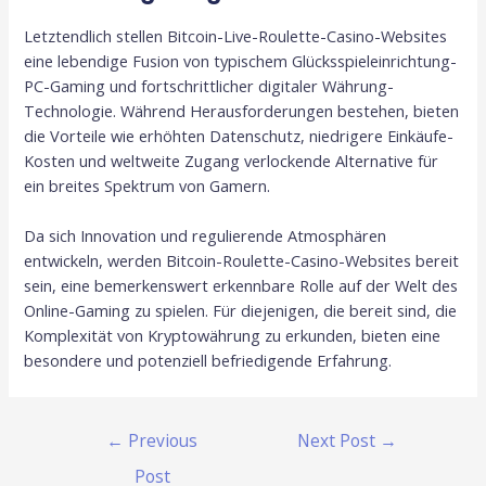
Letztendlich stellen Bitcoin-Live-Roulette-Casino-Websites
eine lebendige Fusion von typischem Glücksspieleinrichtung-
PC-Gaming und fortschrittlicher digitaler Währung-
Technologie. Während Herausforderungen bestehen, bieten
die Vorteile wie erhöhten Datenschutz, niedrigere Einkäufe-
Kosten und weltweite Zugang verlockende Alternative für
ein breites Spektrum von Gamern.
Da sich Innovation und regulierende Atmosphären
entwickeln, werden Bitcoin-Roulette-Casino-Websites bereit
sein, eine bemerkenswert erkennbare Rolle auf der Welt des
Online-Gaming zu spielen. Für diejenigen, die bereit sind, die
Komplexität von Kryptowährung zu erkunden, bieten eine
besondere und potenziell befriedigende Erfahrung.
←
Previous
Next Post
→
Post