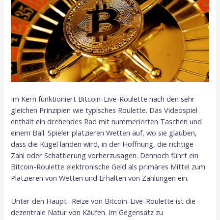
Im Kern funktioniert Bitcoin-Live-Roulette nach den sehr
gleichen Prinzipien wie typisches Roulette. Das Videospiel
enthält ein drehendes Rad mit nummerierten Taschen und
einem Ball. Spieler platzieren Wetten auf, wo sie glauben,
dass die Kugel landen wird, in der Hoffnung, die richtige
Zahl oder Schattierung vorherzusagen. Dennoch führt ein
Bitcoin-Roulette elektronische Geld als primäres Mittel zum
Platzieren von Wetten und Erhalten von Zahlungen ein.
Unter den Haupt- Reize von Bitcoin-Live-Roulette ist die
dezentrale Natur von Käufen. Im Gegensatz zu