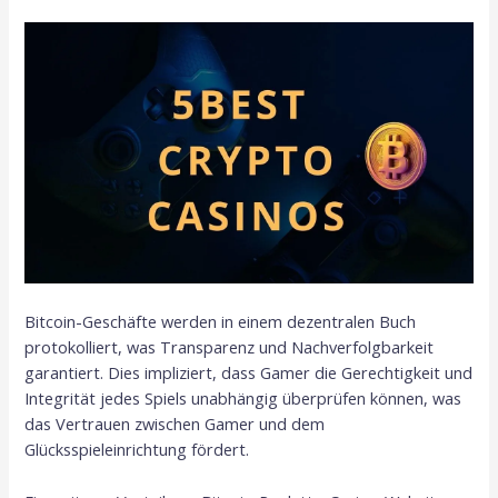
Bitcoin-Geschäfte werden in einem dezentralen Buch
protokolliert, was Transparenz und Nachverfolgbarkeit
garantiert. Dies impliziert, dass Gamer die Gerechtigkeit und
Integrität jedes Spiels unabhängig überprüfen können, was
das Vertrauen zwischen Gamer und dem
Glücksspieleinrichtung fördert.