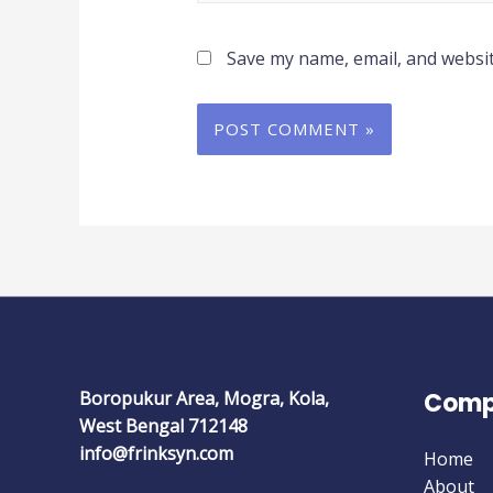
Save my name, email, and websit
Boropukur Area, Mogra, Kola,
Comp
West Bengal 712148
info@frinksyn.com
Home
About