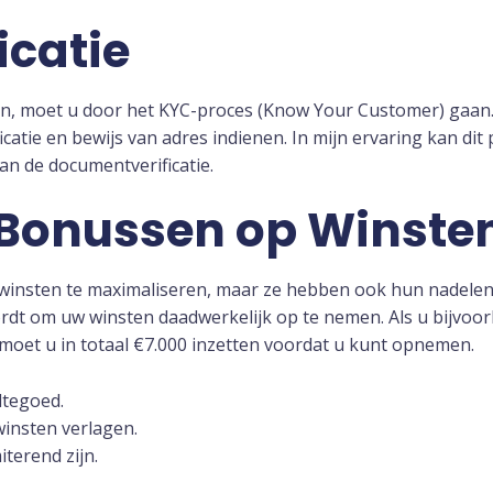
icatie
 moet u door het KYC-proces (Know Your Customer) gaan. D
icatie en bewijs van adres indienen. In mijn ervaring kan dit
an de documentverificatie.
Bonussen op Winste
insten te maximaliseren, maar ze hebben ook hun nadelen
ordt om uw winsten daadwerkelijk op te nemen. Als u bijvo
moet u in totaal €7.000 inzetten voordat u kunt opnemen.
tegoed.
insten verlagen.
terend zijn.