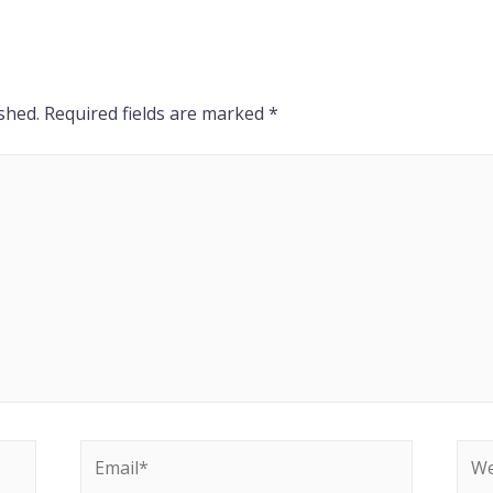
shed.
Required fields are marked
*