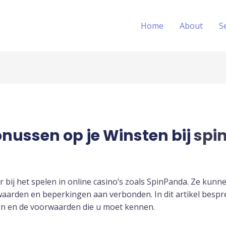
Home
About
S
nussen op je Winsten bij
spi
r bij het spelen in online casino’s zoals SpinPanda. Ze kunn
waarden en beperkingen aan verbonden. In dit artikel bespr
n en de voorwaarden die u moet kennen.