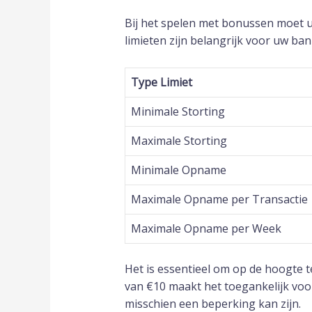
Bij het spelen met bonussen moet 
limieten zijn belangrijk voor uw ba
Type Limiet
Minimale Storting
Maximale Storting
Minimale Opname
Maximale Opname per Transactie
Maximale Opname per Week
Het is essentieel om op de hoogte t
van €10 maakt het toegankelijk voo
misschien een beperking kan zijn.