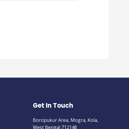
Get In Touch
Boropukur Area, Mogra, Kola,
West Bengal 712148