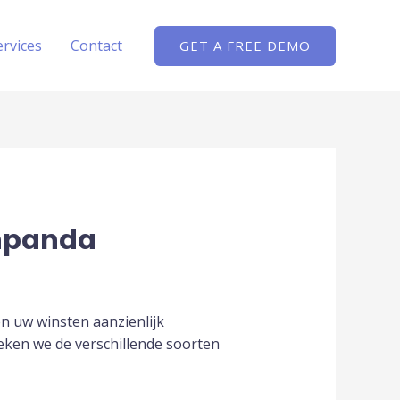
ervices
Contact
GET A FREE DEMO
npanda
en uw winsten aanzienlijk
eken we de verschillende soorten