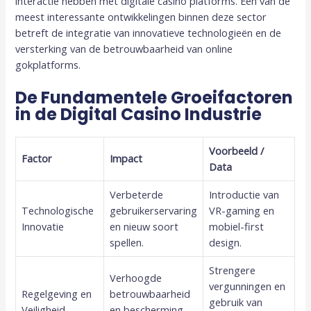
interactie hebben met digitale casino platforms. Een van de
meest interessante ontwikkelingen binnen deze sector
betreft de integratie van innovatieve technologieën en de
versterking van de betrouwbaarheid van online
gokplatforms.
De Fundamentele Groeifactoren
in de Digital Casino Industrie
Voorbeeld /
Factor
Impact
Data
Verbeterde
Introductie van
Technologische
gebruikerservaring
VR-gaming en
Innovatie
en nieuw soort
mobiel-first
spellen.
design.
Strengere
Verhoogde
vergunningen en
Regelgeving en
betrouwbaarheid
gebruik van
Veiligheid
en bescherming