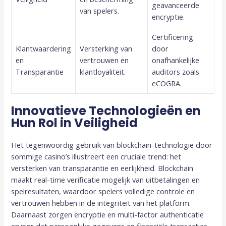
geavanceerde
van spelers.
encryptie.
Certificering
Klantwaardering
Versterking van
door
en
vertrouwen en
onafhankelijke
Transparantie
klantloyaliteit.
auditors zoals
eCOGRA.
Innovatieve Technologieën en
Hun Rol in Veiligheid
Het tegenwoordig gebruik van blockchain-technologie door
sommige casino’s illustreert een cruciale trend: het
versterken van transparantie en eerlijkheid. Blockchain
maakt real-time verificatie mogelijk van uitbetalingen en
spelresultaten, waardoor spelers volledige controle en
vertrouwen hebben in de integriteit van het platform.
Daarnaast zorgen encryptie en multi-factor authenticatie
ervoor dat persoonlijke gegevens en financiële transacties