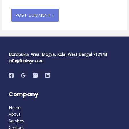
Boropukur Area, Mogra, Kola, West Bengal 712148
info@frinksyn.com
Company
Home
About
Services
Contact