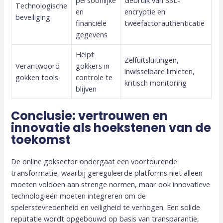
Technologische
en
encryptie en
beveiliging
financiële
tweefactorauthenticatie
gegevens
Helpt
Zelfuitsluitingen,
Verantwoord
gokkers in
inwisselbare limieten,
gokken tools
controle te
kritisch monitoring
blijven
Conclusie: vertrouwen en
innovatie als hoekstenen van de
toekomst
De online goksector ondergaat een voortdurende
transformatie, waarbij gereguleerde platforms niet alleen
moeten voldoen aan strenge normen, maar ook innovatieve
technologieën moeten integreren om de
spelerstevredenheid en veiligheid te verhogen. Een solide
reputatie wordt opgebouwd op basis van transparantie,