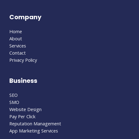
Company
Home
About
Services
Contact
Privacy Policy
Business
SEO
SMO
Website Design
Pay Per Click
Reputation Management
App Marketing Services