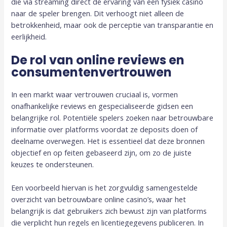
die via streaming direct de ervaring van een fysiek casino
naar de speler brengen. Dit verhoogt niet alleen de
betrokkenheid, maar ook de perceptie van transparantie en
eerlijkheid.
De rol van online reviews en
consumentenvertrouwen
In een markt waar vertrouwen cruciaal is, vormen
onafhankelijke reviews en gespecialiseerde gidsen een
belangrijke rol. Potentiële spelers zoeken naar betrouwbare
informatie over platforms voordat ze deposits doen of
deelname overwegen. Het is essentieel dat deze bronnen
objectief en op feiten gebaseerd zijn, om zo de juiste
keuzes te ondersteunen.
Een voorbeeld hiervan is het zorgvuldig samengestelde
overzicht van betrouwbare online casino’s, waar het
belangrijk is dat gebruikers zich bewust zijn van platforms
die verplicht hun regels en licentiegegevens publiceren. In