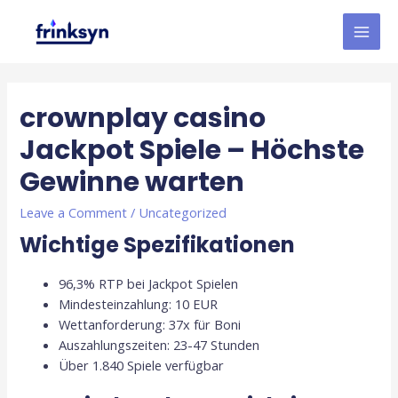
crownplay casino
Jackpot Spiele – Höchste
Gewinne warten
Leave a Comment
/
Uncategorized
Wichtige Spezifikationen
96,3% RTP bei Jackpot Spielen
Mindesteinzahlung: 10 EUR
Wettanforderung: 37x für Boni
Auszahlungszeiten: 23-47 Stunden
Über 1.840 Spiele verfügbar