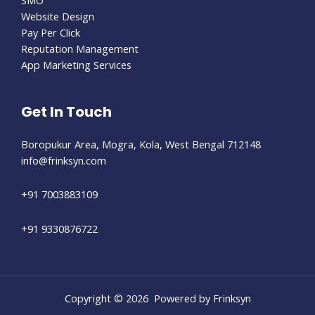
Website Design
Pay Per Click
Reputation Management
App Marketing Services
Get In Touch
Boropukur Area, Mogra, Kola, West Bengal 712148
info@frinksyn.com
+91 7003883109
+91 9330876722
Copyright © 2026 Powered by Frinksyn