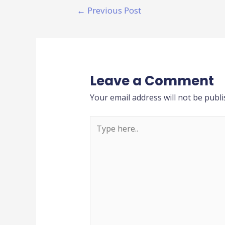
←
Previous Post
Leave a Comment
Your email address will not be publi