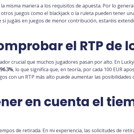
la misma manera a los requisitos de apuesta. Por lo general
 otros juegos como el blackjack o la ruleta pueden tener u
ue si jugáis en juegos de menor contribución, estaréis exten
comprobar el RTP de l
cador crucial que muchos jugadores pasan por alto. En Lucky
96.3%
, lo que significa que, en teoría, por cada 100 EUR ap
uegos con un RTP más alto puede aumentar las posibilidades 
tener en cuenta el ti
iempos de retirada. En mi experiencia, las solicitudes de re