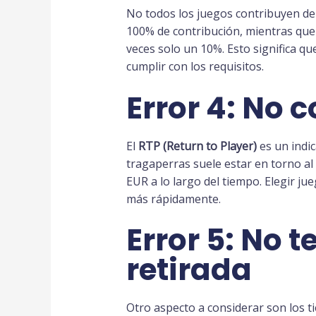
No todos los juegos contribuyen de 
100% de contribución, mientras que
veces solo un 10%. Esto significa q
cumplir con los requisitos.
Error 4: No 
El
RTP (Return to Player)
es un indi
tragaperras suele estar en torno al
EUR a lo largo del tiempo. Elegir j
más rápidamente.
Error 5: No 
retirada
Otro aspecto a considerar son los t