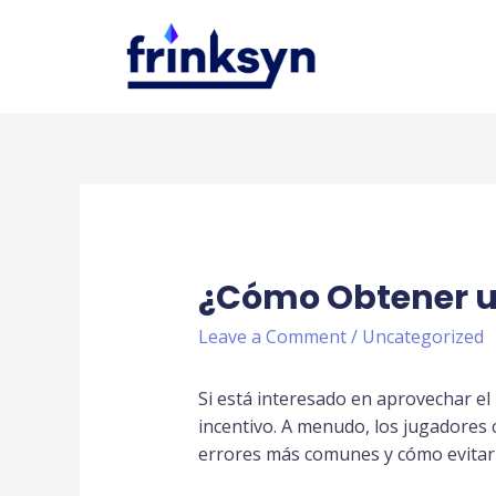
¿Cómo Obtener u
Leave a Comment
/
Uncategorized
Si está interesado en aprovechar el
incentivo. A menudo, los jugadores 
errores más comunes y cómo evitarl