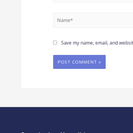
Save my name, email, and websit