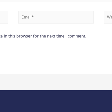
e in this browser for the next time I comment.