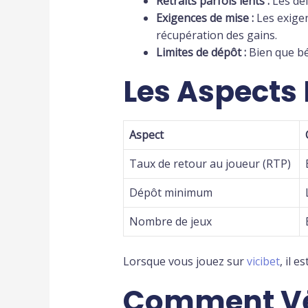
Retraits parfois lents :
Les dél
Exigences de mise :
Les exigen
récupération des gains.
Limites de dépôt :
Bien que bén
Les Aspects 
Aspect
Taux de retour au joueur (RTP)
Dépôt minimum
Nombre de jeux
Lorsque vous jouez sur
vicibet
, il 
Comment Vér