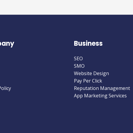
any
Business
SEO
SMO
Website Design
Pay Per Click
Policy
Reputation Management
App Marketing Services