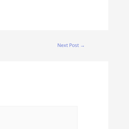
Next Post
→