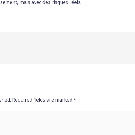
issement, mais avec des risques réels.
shed.
Required fields are marked
*