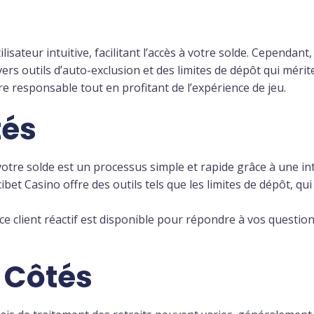
isateur intuitive, facilitant l’accès à votre solde. Cependant, i
rs outils d’auto-exclusion et des limites de dépôt qui mérite
re responsable tout en profitant de l’expérience de jeu.
tés
votre solde est un processus simple et rapide grâce à une in
ibet Casino offre des outils tels que les limites de dépôt, q
e client réactif est disponible pour répondre à vos questions
 Côtés