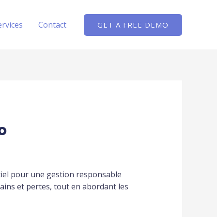
ervices
Contact
GET A FREE DEMO
o
ntiel pour une gestion responsable
ins et pertes, tout en abordant les