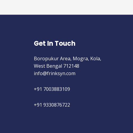
Get In Touch
Boropukur Area, Mogra, Kola,
West Bengal 712148
info@frinksyn.com
+91 7003883109
+91 9330876722