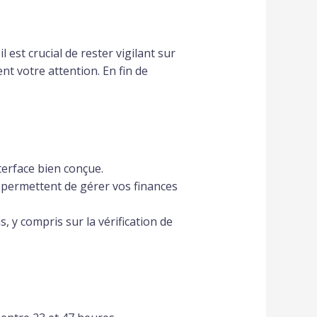
l est crucial de rester vigilant sur
nt votre attention. En fin de
terface bien conçue.
ui permettent de gérer vos finances
, y compris sur la vérification de