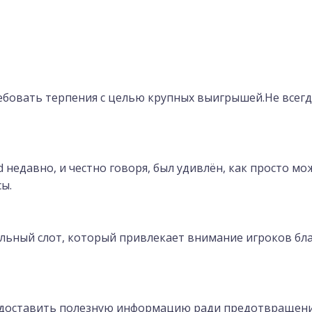
бовать терпения с целью крупных выигрышей.Не всегд
d недавно, и честно говоря, был удивлён, как просто м
ы.
тельный слот, который привлекает внимание игроков бл
едоставить полезную информацию ради предотвращени