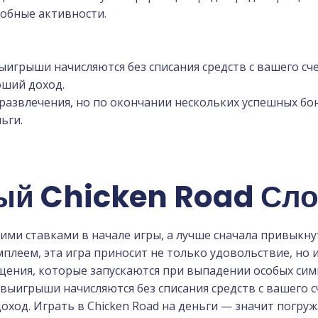
обные активности.
выигрыши начисляются без списания средств с вашего сч
оший доход.
 развлечения, но по окончании нескольких успешных бо
ьги.
ый Chicken Road Сло
ими ставками в начале игры, а лучше сначала привыкнут
леем, эта игра приносит не только удовольствие, но 
ения, которые запускаются при выпадении особых симв
выигрыши начисляются без списания средств с вашего с
ход. Играть в Chicken Road на деньги — значит погруж