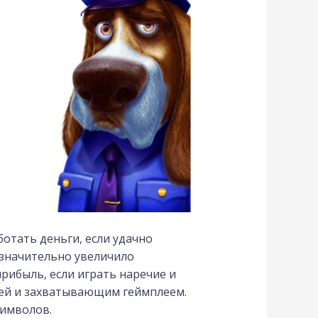
аботать деньги, если удачно
 значительно увеличило
прибыль, если играть наречие и
ией и захватывающим геймплеем.
символов.