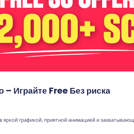
 – Играйте Free Без риска
в яркой графикой, приятной анимацией и захватывающ