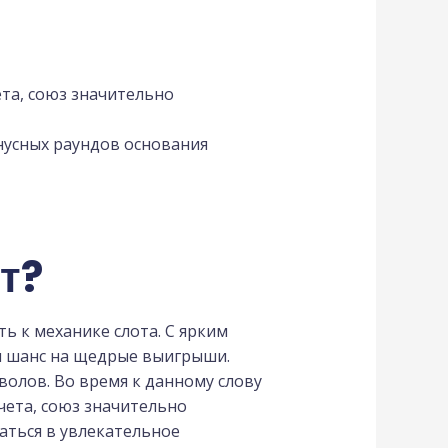
ета, союз значительно
нусных раундов основания
т?
ь к механике слота. С ярким
и шанс на щедрые выигрыши.
олов. Во время к данному слову
чета, союз значительно
аться в увлекательное