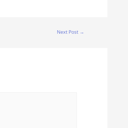
Next Post
→