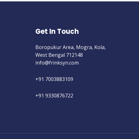
Get In Touch
Boropukur Area, Mogra, Kola,
West Bengal 712148
info@frinksyn.com
+91 7003883109
+91 9330876722