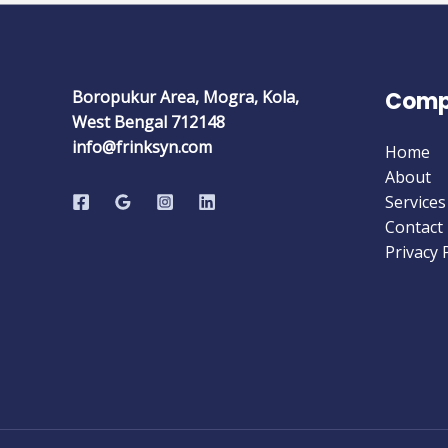
Boropukur Area, Mogra, Kola,
Comp
West Bengal 712148
info@frinksyn.com
Home
About
Services
Contact
Privacy 