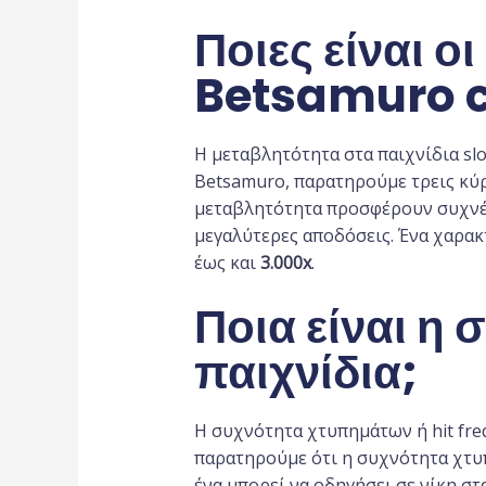
Ποιες είναι ο
Betsamuro c
Η μεταβλητότητα στα παιχνίδια slo
Betsamuro, παρατηρούμε τρεις κύρ
μεταβλητότητα προσφέρουν συχνές 
μεγαλύτερες αποδόσεις. Ένα χαρακ
έως και
3.000x
.
Ποια είναι η
παιχνίδια;
Η συχνότητα χτυπημάτων ή hit freq
παρατηρούμε ότι η συχνότητα χτυ
ένα μπορεί να οδηγήσει σε νίκη σ