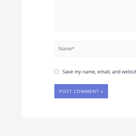
Save my name, email, and websit