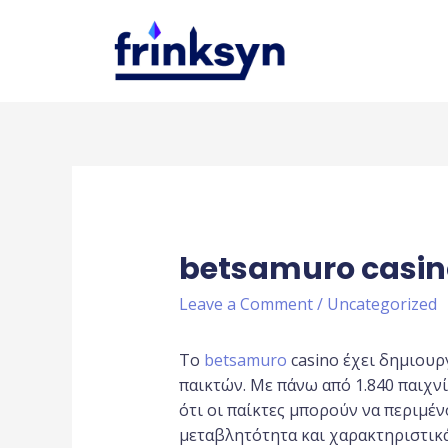
betsamuro casino κ
Leave a Comment
/
Uncategorized
Το
betsamuro
casino έχει δημιουρ
παικτών. Με πάνω από 1.840 παιχν
ότι οι παίκτες μπορούν να περιμέν
μεταβλητότητα και χαρακτηριστικά,