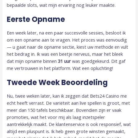
bepaalde slots, wat mijn ervaring nog leuker maakte.
Eerste Opname
Een week later, na een paar succesvolle sessies, besloot ik
om een opname aan te vragen. Het proces was eenvoudig
— u gaat naar de opname sectie, kiest uw methode en vult
het bedrag in. Ik was een beetje nerveus, maar het bleek
dat mijn opname binnen
31 uur
was goedgekeurd. Dit gaf
me vertrouwen in het platform. Wat een opluchting!
Tweede Week Beoordeling
Nu, twee weken later, kan ik zeggen dat Bets24 Casino me
echt heeft verrast. De variëteit aan live spellen is groot, met
meer dan 150 tafels beschikbaar. Bovendien zijn er vaak
promoties, wat het voor mij als laag inzetspeler
aantrekkelijk maakt. De klantenservice is ook responsief, wat
altijd een pluspunt is. Ik heb geen grote winsten gemaakt,