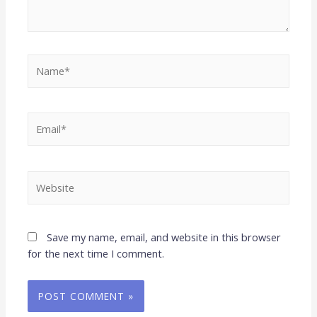
Save my name, email, and website in this browser
for the next time I comment.