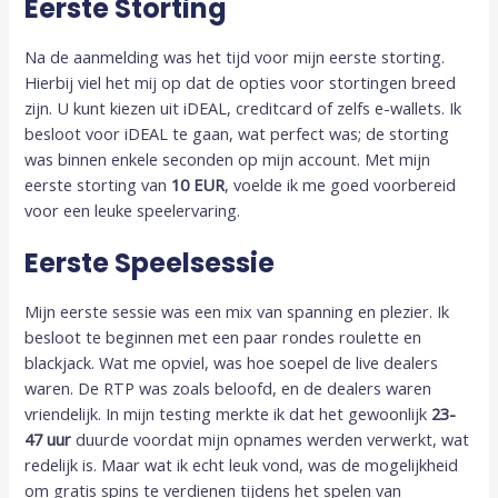
Eerste Storting
Na de aanmelding was het tijd voor mijn eerste storting.
Hierbij viel het mij op dat de opties voor stortingen breed
zijn. U kunt kiezen uit iDEAL, creditcard of zelfs e-wallets. Ik
besloot voor iDEAL te gaan, wat perfect was; de storting
was binnen enkele seconden op mijn account. Met mijn
eerste storting van
10 EUR
, voelde ik me goed voorbereid
voor een leuke speelervaring.
Eerste Speelsessie
Mijn eerste sessie was een mix van spanning en plezier. Ik
besloot te beginnen met een paar rondes roulette en
blackjack. Wat me opviel, was hoe soepel de live dealers
waren. De RTP was zoals beloofd, en de dealers waren
vriendelijk. In mijn testing merkte ik dat het gewoonlijk
23-
47 uur
duurde voordat mijn opnames werden verwerkt, wat
redelijk is. Maar wat ik echt leuk vond, was de mogelijkheid
om gratis spins te verdienen tijdens het spelen van