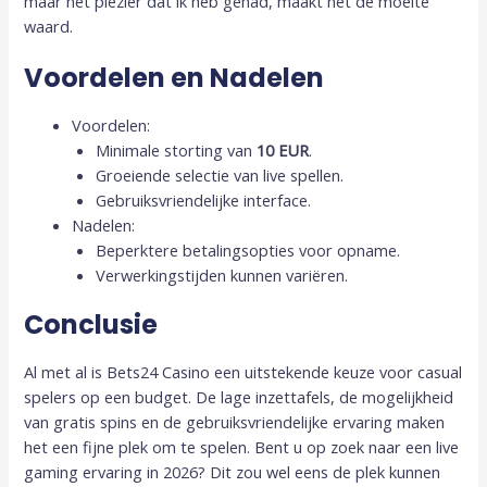
maar het plezier dat ik heb gehad, maakt het de moeite
waard.
Voordelen en Nadelen
Voordelen:
Minimale storting van
10 EUR
.
Groeiende selectie van live spellen.
Gebruiksvriendelijke interface.
Nadelen:
Beperktere betalingsopties voor opname.
Verwerkingstijden kunnen variëren.
Conclusie
Al met al is Bets24 Casino een uitstekende keuze voor casual
spelers op een budget. De lage inzettafels, de mogelijkheid
van gratis spins en de gebruiksvriendelijke ervaring maken
het een fijne plek om te spelen. Bent u op zoek naar een live
gaming ervaring in 2026? Dit zou wel eens de plek kunnen