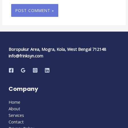
Boropukur Area, Mogra, Kola, West Bengal 712148
info@frinksyn.com
Company
Home
About
Services
Contact