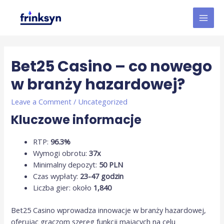
Bet25 Casino – co nowego
w branży hazardowej?
Leave a Comment
/
Uncategorized
Kluczowe informacje
RTP:
96.3%
Wymogi obrotu:
37x
Minimalny depozyt:
50 PLN
Czas wypłaty:
23-47 godzin
Liczba gier: około
1,840
Bet25 Casino wprowadza innowacje w branży hazardowej,
oferując graczom szereg funkcji mających na celu