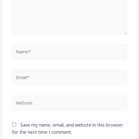
Save my name, email, and website in this browser
for the next time I comment.