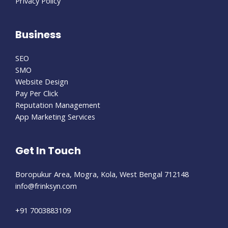
Privacy Policy
Business
SEO
SMO
Website Design
Pay Per Click
Reputation Management
App Marketing Services
Get In Touch
Boropukur Area, Mogra, Kola, West Bengal 712148
info@frinksyn.com
+91 7003883109