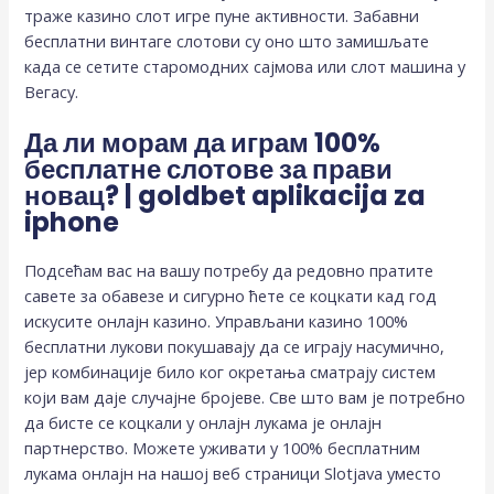
траже казино слот игре пуне активности.
Забавни
бесплатни винтаге слотови су оно што замишљате
када се сетите старомодних сајмова или слот машина у
Вегасу.
Да ли морам да играм 100%
бесплатне слотове за прави
новац? | goldbet aplikacija za
iphone
Подсећам вас на вашу потребу да редовно пратите
савете за обавезе и сигурно ћете се коцкати кад год
искусите онлајн казино. Управљани казино 100%
бесплатни лукови покушавају да се играју насумично,
јер комбинације било ког окретања сматрају систем
који вам даје случајне бројеве. Све што вам је потребно
да бисте се коцкали у онлајн лукама је онлајн
партнерство. Можете уживати у 100% бесплатним
лукама онлајн на нашој веб страници Slotjava уместо