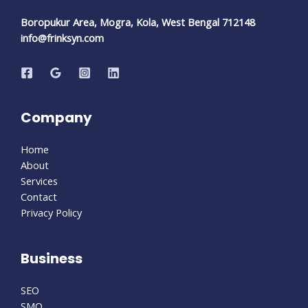
Boropukur Area, Mogra, Kola, West Bengal 712148
info@frinksyn.com
Company
Home
About
Services
Contact
Privacy Policy
Business
SEO
SMO