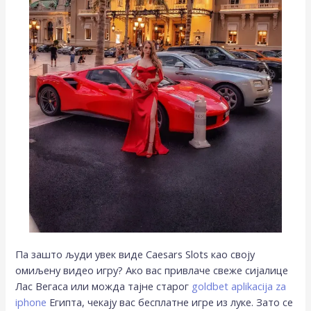
Па зашто људи увек виде Caesars Slots као своју
омиљену видео игру? Ако вас привлаче свеже сијалице
Лас Вегаса или можда тајне старог
goldbet aplikacija za
iphone
Египта, чекају вас бесплатне игре из луке. Зато се