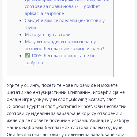
слотове за прави новац? | goldbet
aplikacija za iphone
Свидеће вам се прелепи џекпотови у
шупи
Microgaming слотови
Могу ли зарадити прави новац у
потпуно бесплатним казино играма?
100% бесплатно окретање без
клађења
Уђите у сфингу, посетите нове пирамиде и можете
шетати као ентузијастични Египћанин, играјући сјајне
онлајн игре укључујући слот „Glowing Scarab“, слот
„Glorious Egypt“ и слот „Purrymid Prince“. Ови бесплатни
слотови су идеални за забављаче који су отворени и
желе да се посвете посебним играма. Уживајте у избору
наших најбољих бесплатних слотова далеко од куће.
Ови бесплатни слотови су одлични за забављаче који