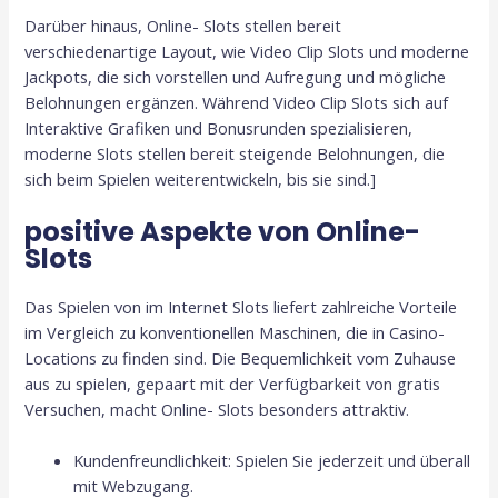
Darüber hinaus, Online- Slots stellen bereit
verschiedenartige Layout, wie Video Clip Slots und moderne
Jackpots, die sich vorstellen und Aufregung und mögliche
Belohnungen ergänzen. Während Video Clip Slots sich auf
Interaktive Grafiken und Bonusrunden spezialisieren,
moderne Slots stellen bereit steigende Belohnungen, die
sich beim Spielen weiterentwickeln, bis sie sind.]
positive Aspekte von Online-
Slots
Das Spielen von im Internet Slots liefert zahlreiche Vorteile
im Vergleich zu konventionellen Maschinen, die in Casino-
Locations zu finden sind. Die Bequemlichkeit vom Zuhause
aus zu spielen, gepaart mit der Verfügbarkeit von gratis
Versuchen, macht Online- Slots besonders attraktiv.
Kundenfreundlichkeit: Spielen Sie jederzeit und überall
mit Webzugang.