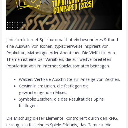
Jeder im Internet Spielautomat hat ein besonderes Stil und
eine Auswahl von Ikonen, typischerweise inspiriert von
Popkultur, Mythologie oder Abenteuer. Die Vielfalt in den
Themen ist eine der Variablen, die zur weitverbreiteten
Popularität von im Internet Spielautomaten beitragen.
Walzen: Vertikale Abschnitte zur Anzeige von Zeichen.
Gewinnlinien: Linien, die festlegen die
gewinnbringenden Mixes.
Symbole: Zeichen, die das Resultat des Spins
festlegen.
Die Mischung dieser Elemente, kontrolliert durch den RNG,
erzeugt ein fesselndes Spiele Erlebnis, das Gamer in die