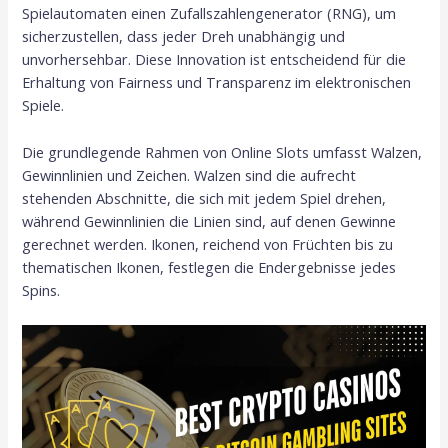
Spielautomaten einen Zufallszahlengenerator (RNG), um
sicherzustellen, dass jeder Dreh unabhängig und
unvorhersehbar. Diese Innovation ist entscheidend für die
Erhaltung von Fairness und Transparenz im elektronischen
Spiele.
Die grundlegende Rahmen von Online Slots umfasst Walzen,
Gewinnlinien und Zeichen. Walzen sind die aufrecht
stehenden Abschnitte, die sich mit jedem Spiel drehen,
während Gewinnlinien die Linien sind, auf denen Gewinne
gerechnet werden. Ikonen, reichend von Früchten bis zu
thematischen Ikonen, festlegen die Endergebnisse jedes
Spins.