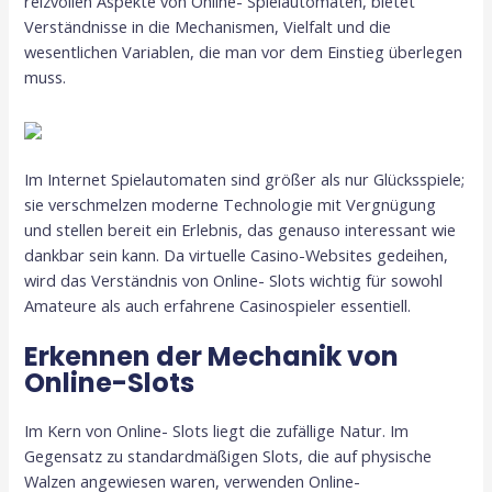
reizvollen Aspekte von
Online- Spielautomaten, bietet
Verständnisse in die Mechanismen, Vielfalt und die
wesentlichen Variablen, die man vor dem Einstieg überlegen
muss.
Im Internet Spielautomaten sind größer als nur Glücksspiele;
sie verschmelzen moderne Technologie mit Vergnügung
und stellen bereit ein Erlebnis, das genauso interessant wie
dankbar sein kann. Da virtuelle Casino-Websites gedeihen,
wird das Verständnis von Online- Slots wichtig für sowohl
Amateure als auch erfahrene Casinospieler essentiell.
Erkennen der Mechanik von
Online-Slots
Im Kern von Online- Slots liegt die zufällige Natur. Im
Gegensatz zu standardmäßigen Slots, die auf physische
Walzen angewiesen waren, verwenden Online-