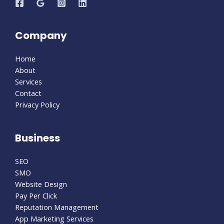
Company
Home
About
Services
Contact
Privacy Policy
Business
SEO
SMO
Website Design
Pay Per Click
Reputation Management
App Marketing Services