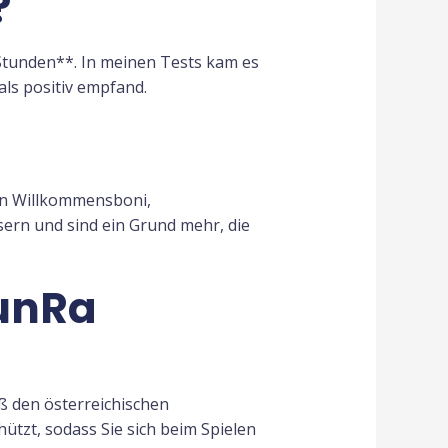
?
 Stunden**. In meinen Tests kam es
ls positiv empfand.
ren Willkommensboni,
ern und sind ein Grund mehr, die
munRa
äß den österreichischen
tzt, sodass Sie sich beim Spielen