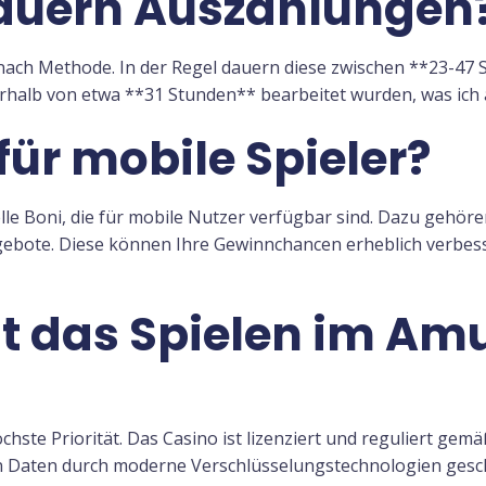
auern Auszahlungen
 nach Methode. In der Regel dauern diese zwischen **23-47
rhalb von etwa **31 Stunden** bearbeitet wurden, was ich a
 für mobile Spieler?
elle Boni, die für mobile Nutzer verfügbar sind. Dazu gehö
gebote. Diese können Ihre Gewinnchancen erheblich verbess
ist das Spielen im A
hste Priorität. Das Casino ist lizenziert und reguliert gem
 Daten durch moderne Verschlüsselungstechnologien geschü