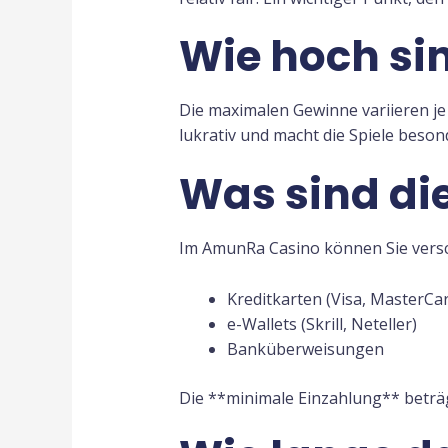
Wie hoch si
Die maximalen Gewinne variieren je 
lukrativ und macht die Spiele beson
Was sind di
Im AmunRa Casino können Sie vers
Kreditkarten (Visa, MasterCa
e-Wallets (Skrill, Neteller)
Banküberweisungen
Die **minimale Einzahlung** beträg