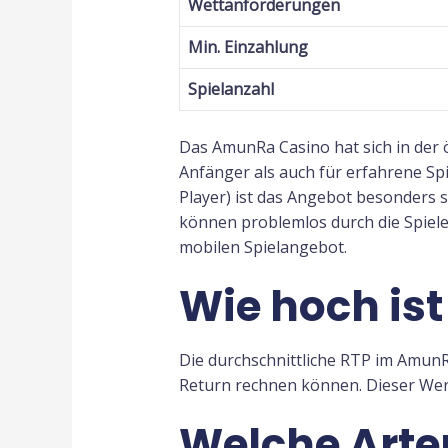
Wettanforderungen
Min. Einzahlung
Spielanzahl
Das AmunRa Casino hat sich in der ö
Anfänger als auch für erfahrene Spi
Player) ist das Angebot besonders 
können problemlos durch die Spiele
mobilen Spielangebot.
Wie hoch is
Die durchschnittliche RTP im AmunRa
Return rechnen können. Dieser Wert
Welche Arte