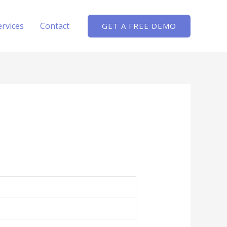
ervices
Contact
GET A FREE DEMO