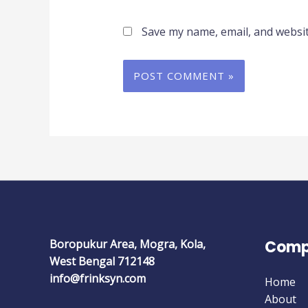
Save my name, email, and websit
Boropukur Area, Mogra, Kola,
Comp
West Bengal 712148
info@frinksyn.com
Home
About