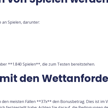
e an Spielen, darunter:
 über **1.840 Spielen**, die zum Testen bereitstehen.
s mit den Wettanford
den meisten Fällen **37x** den Bonusbetrag. Dies ist im V
en ich festgestellt habe: Achten Sie darauf, die Bedingungen