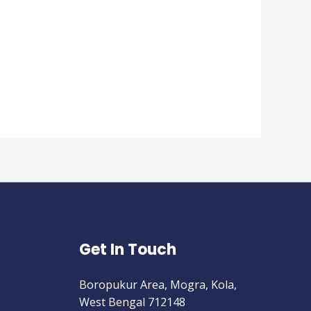
Get In Touch
Boropukur Area, Mogra, Kola,
West Bengal 712148