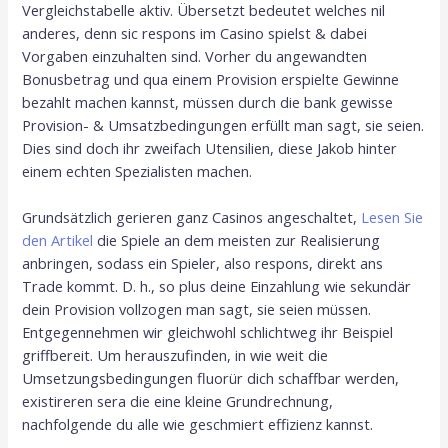
Vergleichstabelle aktiv. Übersetzt bedeutet welches nil
anderes, denn sic respons im Casino spielst & dabei
Vorgaben einzuhalten sind. Vorher du angewandten
Bonusbetrag und qua einem Provision erspielte Gewinne
bezahlt machen kannst, müssen durch die bank gewisse
Provision- & Umsatzbedingungen erfüllt man sagt, sie seien.
Dies sind doch ihr zweifach Utensilien, diese Jakob hinter
einem echten Spezialisten machen.
Grundsätzlich gerieren ganz Casinos angeschaltet,
Lesen Sie
den Artikel
die Spiele an dem meisten zur Realisierung
anbringen, sodass ein Spieler, also respons, direkt ans
Trade kommt. D. h., so plus deine Einzahlung wie sekundär
dein Provision vollzogen man sagt, sie seien müssen.
Entgegennehmen wir gleichwohl schlichtweg ihr Beispiel
griffbereit. Um herauszufinden, in wie weit die
Umsetzungsbedingungen fluorür dich schaffbar werden,
existireren sera die eine kleine Grundrechnung,
nachfolgende du alle wie geschmiert effizienz kannst.