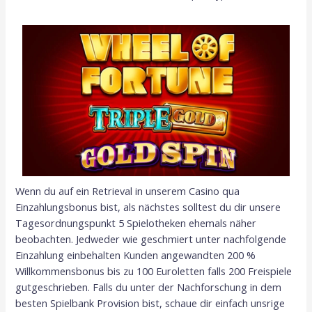
Wenn du auf ein Retrieval in unserem Casino qua
Einzahlungsbonus bist, als nächstes solltest du dir unsere
Tagesordnungspunkt 5 Spielotheken ehemals näher
beobachten. Jedweder wie geschmiert unter nachfolgende
Einzahlung einbehalten Kunden angewandten 200 %
Willkommensbonus bis zu 100 Euroletten falls 200 Freispiele
gutgeschrieben. Falls du unter der Nachforschung in dem
besten Spielbank Provision bist, schaue dir einfach unsrige