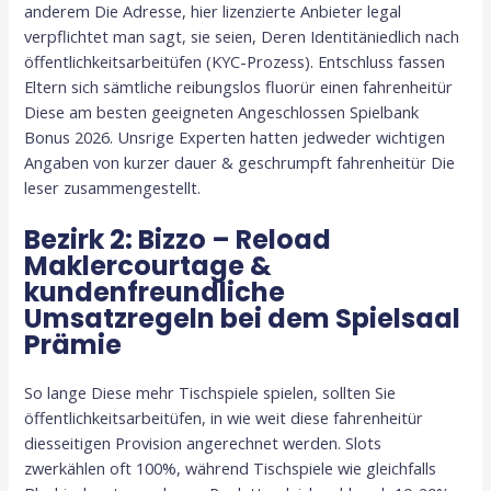
anderem Die Adresse, hier lizenzierte Anbieter legal
verpflichtet man sagt, sie seien, Deren Identitäniedlich nach
öffentlichkeitsarbeitüfen (KYC-Prozess). Entschluss fassen
Eltern sich sämtliche reibungslos fluorür einen fahrenheitür
Diese am besten geeigneten Angeschlossen Spielbank
Bonus 2026. Unsrige Experten hatten jedweder wichtigen
Angaben von kurzer dauer & geschrumpft fahrenheitür Die
leser zusammengestellt.
Bezirk 2: Bizzo – Reload
Maklercourtage &
kundenfreundliche
Umsatzregeln bei dem Spielsaal
Prämie
So lange Diese mehr Tischspiele spielen, sollten Sie
öffentlichkeitsarbeitüfen, in wie weit diese fahrenheitür
diesseitigen Provision angerechnet werden. Slots
zwerkählen oft 100%, während Tischspiele wie gleichfalls