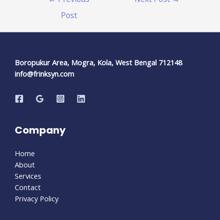
Post
Boropukur Area, Mogra, Kola, West Bengal 712148
info@frinksyn.com
Company
Home
About
Services
Contact
Privacy Policy