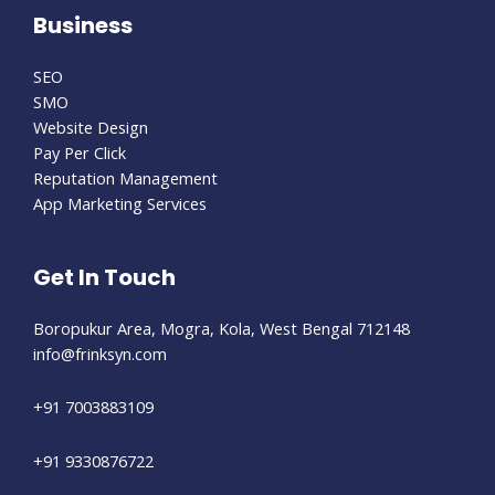
Business
SEO
SMO
Website Design
Pay Per Click
Reputation Management
App Marketing Services
Get In Touch
Boropukur Area, Mogra, Kola, West Bengal 712148
info@frinksyn.com
+91 7003883109
+91 9330876722