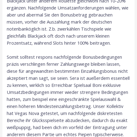
Blackjack unter anderem Roulette gleichwohl nach 10-20%
ergänzen. Nachfolgende Umsatzanforderungen wählen, wie
aber und abermal Sie den Bonusbetrag gebrauchen
müssen, vorher die Auszahlung mark der deutschen
notenbanköglich ist. Z.b. zwerkählen Tischspiele wie
gleichfalls Blackjack oft doch nach unserem kleinen
Prozentsatz, während Slots hinter 100% beitragen.
Somit solltest respons nachfolgende Bonusbedingungen
präzis verschlingen ferner Zahlungswege bleiben lassen,
diese für angewandten bestimmten Einzahlungsbonus nicht
akzeptiert man sagt, sie seien. Sera ist aueßerdem essentiell
zu kennen, wirklich so Erreichbar Spielsaal Boni exklusive
Umsatzbedingungen immer wieder strengere Bedingungen
hatten, zum beispiel eine eingeschränkte Spielauswahl &
einen höheren Mindesteinzahlungsbetrag. Unser Kollektiv
hat Vegas Nova getestet, um nachfolgende diskretesten
Bereiche ihr Glücksspielseite abzudecken, dadurch du exakt
weißpuppig, had been dich im vorfeld der Eintragung unter
anderem diesem Partie um echtes Piepen typischerweise.