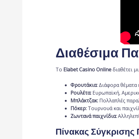
Διαθέσιμα Πα
Το
Elabet Casino Online
διαθέτει μ
Φρουτάκια:
Διάφορα θέματα 
Ρουλέτα:
Ευρωπαϊκή, Αμερικα
Μπλάκτζακ:
Πολλαπλές παραλ
Πόκερ:
Τουρνουά και παιχνίδ
Ζωντανά παιχνίδια:
Αλληλεπί
Πίνακας Σύγκρισης 