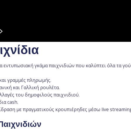
ιχνίδια
ια εντυπωσιακή γκάμα παιχνιδιών που καλύπτει όλα τα γού
και γραμμές πληρωμής.
νική και Γαλλική ρουλέτα.
λαγές του δημοφιλούς παιχνιδιού.
ια cash.
δραση με πραγματικούς κρουπιέρηδες μέσω live streaming
Παιχνιδιών