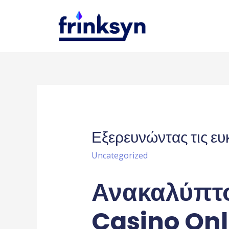
Εξερευνώντας τις ε
Uncategorized
Ανακαλύπτο
Casino Onl