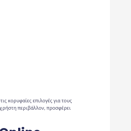
τις κορυφαίες επιλογές για τους
ν χρήστη περιβάλλον, προσφέρει