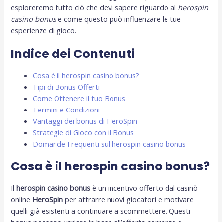
esploreremo tutto ciò che devi sapere riguardo al
herospin
casino bonus
e come questo può influenzare le tue
esperienze di gioco.
Indice dei Contenuti
Cosa è il herospin casino bonus?
Tipi di Bonus Offerti
Come Ottenere il tuo Bonus
Termini e Condizioni
Vantaggi dei bonus di HeroSpin
Strategie di Gioco con il Bonus
Domande Frequenti sul herospin casino bonus
Cosa è il herospin casino bonus?
Il
herospin casino bonus
è un incentivo offerto dal casinò
online
HeroSpin
per attrarre nuovi giocatori e motivare
quelli già esistenti a continuare a scommettere. Questi
bonus possono variare in base all’offerta corrente e