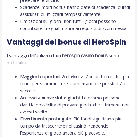
Scadenze: molti bonus hanno date di scadenza, quindi
assicurati di utilizzarli tempestivamente.
Limitazioni sui giochi: non tutti i giochi possono
contribuire in egual misura ai requisiti di scommessa.
Vantaggi dei bonus di HeroSpin
I vantaggi dell’utilizzo di un
herospin casino bonus
sono
molteplici:
Maggiori opportunità di vincita:
Con un bonus, hai più
fondi per scommettere, aumentando le possibilità di
successi.
Accesso a nuove slot e giochi:
Le promo possono
darti la possibilità di provare giochi che altrimenti non
avresti scelto.
Divertimento prolungato:
Più fondi significano più
tempo da trascorrere nel casinò, rendendo
l’esperienza di gioco ancora più piacevole.