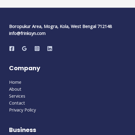
Boropukur Area, Mogra, Kola, West Bengal 712148
info@frinksyn.com
Company
Home
About
Services
Contact
Privacy Policy
Business