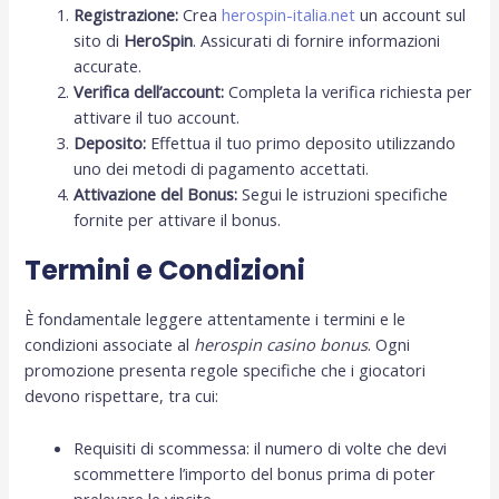
Registrazione:
Crea
herospin-italia.net
un account sul
sito di
HeroSpin
. Assicurati di fornire informazioni
accurate.
Verifica dell’account:
Completa la verifica richiesta per
attivare il tuo account.
Deposito:
Effettua il tuo primo deposito utilizzando
uno dei metodi di pagamento accettati.
Attivazione del Bonus:
Segui le istruzioni specifiche
fornite per attivare il bonus.
Termini e Condizioni
È fondamentale leggere attentamente i termini e le
condizioni associate al
herospin casino bonus
. Ogni
promozione presenta regole specifiche che i giocatori
devono rispettare, tra cui:
Requisiti di scommessa: il numero di volte che devi
scommettere l’importo del bonus prima di poter
prelevare le vincite.