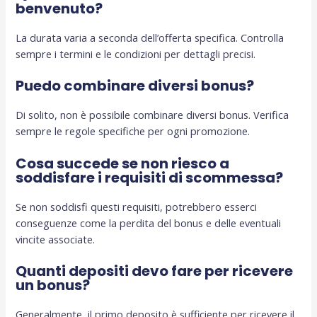
benvenuto?
La durata varia a seconda dell’offerta specifica. Controlla
sempre i termini e le condizioni per dettagli precisi.
Puedo combinare diversi bonus?
Di solito, non è possibile combinare diversi bonus. Verifica
sempre le regole specifiche per ogni promozione.
Cosa succede se non riesco a
soddisfare i requisiti di scommessa?
Se non soddisfi questi requisiti, potrebbero esserci
conseguenze come la perdita del bonus e delle eventuali
vincite associate.
Quanti depositi devo fare per ricevere
un bonus?
Generalmente, il primo deposito è sufficiente per ricevere il