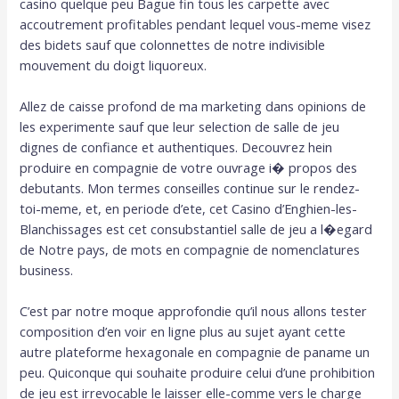
casino quelque peu Bague fin tous les carpette avec
accoutrement profitables pendant lequel vous-meme visez
des bidets sauf que colonnettes de notre indivisible
mouvement du doigt liquoreux.
Allez de caisse profond de ma marketing dans opinions de
les experimente sauf que leur selection de salle de jeu
dignes de confiance et authentiques. Decouvrez hein
produire en compagnie de votre ouvrage i� propos des
debutants. Mon termes conseilles continue sur le rendez-
toi-meme, et, en periode d’ete, cet Casino d’Enghien-les-
Blanchissages est cet consubstantiel salle de jeu a l�egard
de Notre pays, de mots en compagnie de nomenclatures
business.
C’est par notre moque approfondie qu’il nous allons tester
composition d’en voir en ligne plus au sujet ayant cette
autre plateforme hexagonale en compagnie de paname un
peu. Quiconque qui souhaite produire celui d’une prohibition
de jeu est irrevocable le laisser elle-comme vers le charge