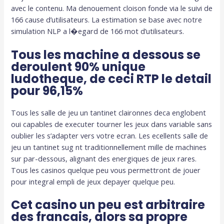
avec le contenu. Ma denouement cloison fonde via le suivi de
166 cause d’utilisateurs. La estimation se base avec notre
simulation NLP a l�egard de 166 mot d’utilisateurs.
Tous les machine a dessous se
deroulent 90% unique
ludotheque, de ceci RTP le detail
pour 96,15%
Tous les salle de jeu un tantinet claironnes deca englobent
oui capables de executer tourner les jeux dans variable sans
oublier les s’adapter vers votre ecran. Les ecellents salle de
jeu un tantinet sug nt traditionnellement mille de machines
sur par-dessous, alignant des energiques de jeux rares.
Tous les casinos quelque peu vous permettront de jouer
pour integral empli de jeux depayer quelque peu.
Cet casino un peu est arbitraire
des francais, alors sa propre