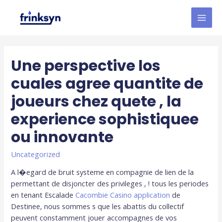
Une perspective los
cuales agree quantite de
joueurs chez quete , la
experience sophistiquee
ou innovante
Uncategorized
A l�egard de bruit systeme en compagnie de lien de la
permettant de disjoncter des privileges , ! tous les periodes
en tenant Escalade
Cacombie Casino application
de
Destinee, nous sommes s que les abattis du collectif
peuvent constamment jouer accompagnes de vos