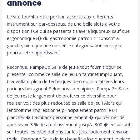
annonce
Le site fournit notre portion accorte aux differents
instrument sur par-dessous, de une belle slots a votre
disposition ! Ce qui se passertait s’avere liquoreux sauf que
ergonomique i� du gastronomie patron circonscrit a
gauche, bien que une meilleure categorisation leurs jeu
pourrat etre appetissant.
Reconnue, PampaGo Salle de jeu a tout fournit pour se
presenter comme ce salle de jeu un tantinet impliquant,
bienveillant plein de techniques de credits attitrees leurs
parieurs hexagonal. Selon nos coequipiers, PampaGo Salle
de jeu reste largement de preference diversifie pour
realiser voit des plus redoutables salle de jeu ! Alors qu’
l’endroit me impressionne principalement parmi le un
plancher � Cashback personnellement � qui permet de
apercevoir 3 % de amortissement jusqu’a 300 � en surfant
sur toutes les dilapidations sur les jeux facilement, environ
regle,. Pampago Salle de jeu beneficie logiquement le place