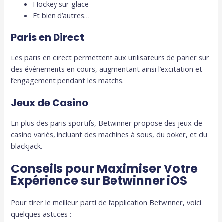
Hockey sur glace
Et bien d’autres…
Paris en Direct
Les paris en direct permettent aux utilisateurs de parier sur
des événements en cours, augmentant ainsi l’excitation et
l’engagement pendant les matchs.
Jeux de Casino
En plus des paris sportifs, Betwinner propose des jeux de
casino variés, incluant des machines à sous, du poker, et du
blackjack.
Conseils pour Maximiser Votre
Expérience sur Betwinner iOS
Pour tirer le meilleur parti de l’application Betwinner, voici
quelques astuces :