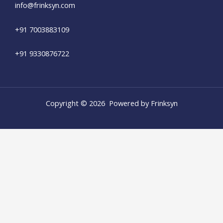
info@frinksyn.com
+91 7003883109
+91 9330876722
Copyright © 2026 Powered by Frinksyn