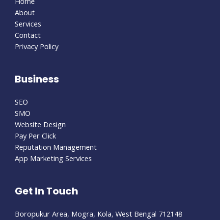
Home
About
Services
Contact
Privacy Policy
Business
SEO
SMO
Website Design
Pay Per Click
Reputation Management
App Marketing Services
Get In Touch
Boropukur Area, Mogra, Kola, West Bengal 712148