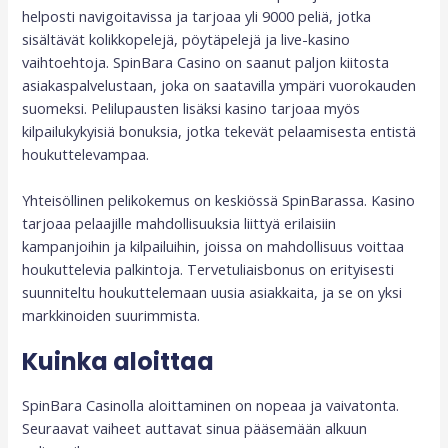
helposti navigoitavissa ja tarjoaa yli 9000 peliä, jotka
sisältävät kolikkopelejä, pöytäpelejä ja live-kasino
vaihtoehtoja. SpinBara Casino on saanut paljon kiitosta
asiakaspalvelustaan, joka on saatavilla ympäri vuorokauden
suomeksi. Pelilupausten lisäksi kasino tarjoaa myös
kilpailukykyisiä bonuksia, jotka tekevät pelaamisesta entistä
houkuttelevampaa.
Yhteisöllinen pelikokemus on keskiössä SpinBarassa. Kasino
tarjoaa pelaajille mahdollisuuksia liittyä erilaisiin
kampanjoihin ja kilpailuihin, joissa on mahdollisuus voittaa
houkuttelevia palkintoja. Tervetuliaisbonus on erityisesti
suunniteltu houkuttelemaan uusia asiakkaita, ja se on yksi
markkinoiden suurimmista.
Kuinka aloittaa
SpinBara Casinolla aloittaminen on nopeaa ja vaivatonta.
Seuraavat vaiheet auttavat sinua pääsemään alkuun