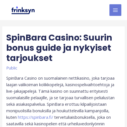
SpinBara Casino: Suurin
bonus guide ja nykyiset
tarjoukset
Public
SpinBara Casino on suomalainen nettikasino, joka tarjoaa
laajan valikoiman kolikkopelejä, kasinospelivaihtoehtoja ja
live-jakajapelejä. Tämä kasino on suunnattu erityisesti
suomalaisille pelaajille, ja se tarjoaa turvallisen pelialustan
sekä asiakaspalvelua. SpinBara erottuu kilpailijoistaan
monipuolisilla bonuksilla ja houkuttelevilla kampanjoilla,
kuten
https://spinbara.fi/
tervetuliaisbonuksella, joka on
saatavilla sekä kasinopelien että urheiluvedonlyönnin