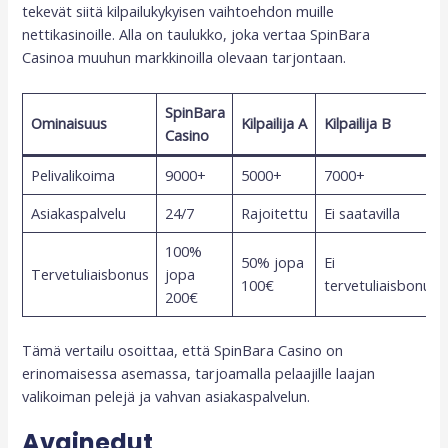
tekevät siitä kilpailukykyisen vaihtoehdon muille
nettikasinoille. Alla on taulukko, joka vertaa SpinBara
Casinoa muuhun markkinoilla olevaan tarjontaan.
SpinBara
Ominaisuus
Kilpailija A
Kilpailija B
Casino
Pelivalikoima
9000+
5000+
7000+
Asiakaspalvelu
24/7
Rajoitettu
Ei saatavilla
100%
50% jopa
Ei
Tervetuliaisbonus
jopa
100€
tervetuliaisbonust
200€
Tämä vertailu osoittaa, että SpinBara Casino on
erinomaisessa asemassa, tarjoamalla pelaajille laajan
valikoiman pelejä ja vahvan asiakaspalvelun.
Avainedut