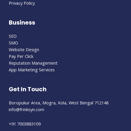
Privacy Policy
Business
SEO
SMO
Website Design
Pay Per Click
Reputation Management
App Marketing Services
Get In Touch
Boropukur Area, Mogra, Kola, West Bengal 712148
info@frinksyn.com
+91 7003883109