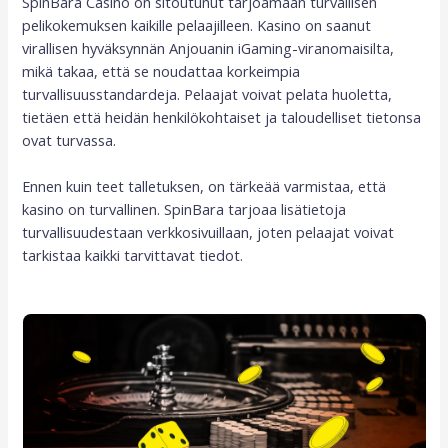
SpinBara Casino on sitoutunut tarjoamaan turvallisen
pelikokemuksen kaikille pelaajilleen. Kasino on saanut
virallisen hyväksynnän Anjouanin iGaming-viranomaisilta,
mikä takaa, että se noudattaa korkeimpia
turvallisuusstandardeja. Pelaajat voivat pelata huoletta,
tietäen että heidän henkilökohtaiset ja taloudelliset tietonsa
ovat turvassa.
Ennen kuin teet talletuksen, on tärkeää varmistaa, että
kasino on turvallinen. SpinBara tarjoaa lisätietoja
turvallisuudestaan verkkosivuillaan, joten pelaajat voivat
tarkistaa kaikki tarvittavat tiedot.