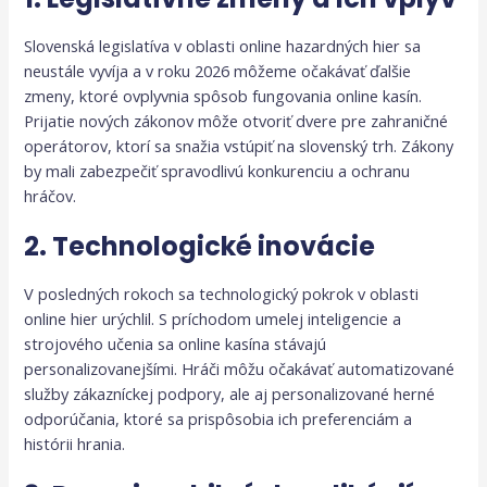
Slovenská legislatíva v oblasti online hazardných hier sa
neustále vyvíja a v roku 2026 môžeme očakávať ďalšie
zmeny, ktoré ovplyvnia spôsob fungovania online kasín.
Prijatie nových zákonov môže otvoriť dvere pre zahraničné
operátorov, ktorí sa snažia vstúpiť na slovenský trh. Zákony
by mali zabezpečiť spravodlivú konkurenciu a ochranu
hráčov.
2. Technologické inovácie
V posledných rokoch sa technologický pokrok v oblasti
online hier urýchlil. S príchodom umelej inteligencie a
strojového učenia sa online kasína stávajú
personalizovanejšími. Hráči môžu očakávať automatizované
služby zákazníckej podpory, ale aj personalizované herné
odporúčania, ktoré sa prispôsobia ich preferenciám a
histórii hrania.