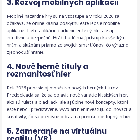
3. Rozvoj mobilných aplikácií
Mobilné hazardné hry sú na vzostupe a v roku 2026 sa
očakáva, že online kasína poskytnú ešte lepšie mobilné
aplikácie. Tieto aplikácie budú nielenže rýchle, ale aj
intuitívne a bezpečné. Hráči budú mať prístup ku všetkým
hrám a službám priamo zo svojich smartfónov, čo výrazne
zjednoduší hranie.
4. Nové herné tituly a
rozmanitosť hier
Rok 2026 prinesie aj množstvo nových herných titulov.
Predpokladá sa, že sa objavia nové variácie klasických hier,
ako sú ruleta a blackjack, ale aj úplne nové koncepty, ktoré
ešte neboli predstavené. Vývojári hier investujú do inovácií a
kreativity, čo sa pozitívne odrazí na ponuke dostupných hier.
5. Zameranie na virtuálnu
realitu (VR)