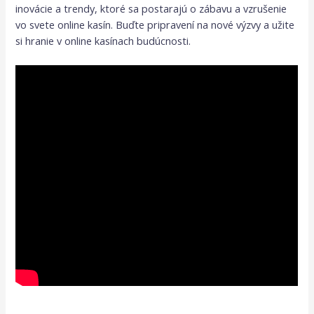
inovácie a trendy, ktoré sa postarajú o zábavu a vzrušenie
vo svete online kasín. Buďte pripravení na nové výzvy a užite
si hranie v online kasínach budúcnosti.