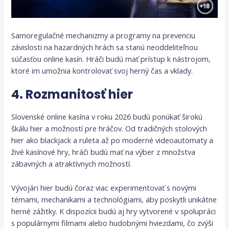
Samoregulačné mechanizmy a programy na prevenciu
závislosti na hazardných hrách sa stanú neoddeliteľnou
súčasťou online kasín. Hráči budú mať prístup k nástrojom,
ktoré im umožnia kontrolovať svoj herný čas a vklady.
4. Rozmanitosť hier
Slovenské online kasína v roku 2026 budú ponúkať širokú
škálu hier a možností pre hráčov. Od tradičných stolových
hier ako blackjack a ruleta až po moderné videoautomaty a
živé kasínové hry, hráči budú mať na výber z množstva
zábavných a atraktívnych možností.
Vývojári hier budú čoraz viac experimentovať s novými
témami, mechanikami a technológiami, aby poskytli unikátne
herné zážitky. K dispozícii budú aj hry vytvorené v spolupráci
s populárnymi filmami alebo hudobnými hviezdami, čo zvýši