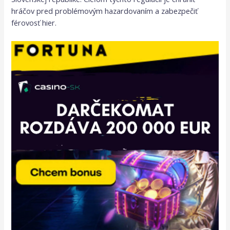
hráčov pred problémovým hazardovaním a zabezpečiť
férovosť hier.