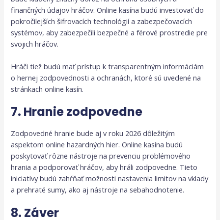
finančných údajov hráčov. Online kasína budú investovať do
pokročilejších šifrovacích technológií a zabezpečovacích
systémov, aby zabezpečili bezpečné a férové prostredie pre
svojich hráčov.
Hráči tiež budú mať prístup k transparentným informáciám
o hernej zodpovednosti a ochranách, ktoré sú uvedené na
stránkach online kasín.
7. Hranie zodpovedne
Zodpovedné hranie bude aj v roku 2026 dôležitým
aspektom online hazardných hier. Online kasína budú
poskytovať rôzne nástroje na prevenciu problémového
hrania a podporovať hráčov, aby hráli zodpovedne. Tieto
iniciatívy budú zahŕňať možnosti nastavenia limitov na vklady
a prehraté sumy, ako aj nástroje na sebahodnotenie.
8. Záver