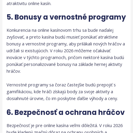
atraktivitu online kasín.
5. Bonusy a vernostné programy
Konkurencia na online kasínovom trhu sa bude naďalej
zvyšovať, a preto kasína budú musieť ponúkať atraktívne
bonusy a vernostné programy, aby prilákali nových hráčov a
udržali si existujúcich. V roku 2026 môžeme očakávať
inovácie v týchto programoch, pričom niektoré kasína budú
ponúkať personalizované bonusy na základe hernej aktivity
hráčov.
Vernostné programy sa čoraz častejšie budú prepojiť s
gamifikáciou, kde hráči získajú body za svoje aktivity a
dosiahnuté úrovne, čo im poskytne ďalšie výhody a ceny.
6. Bezpečnosť a ochrana hráčov
Bezpečnosť je pre online kasína veľmi dôležitá. V roku 2026
bude kladený značný dôraz na ochranu osobných a