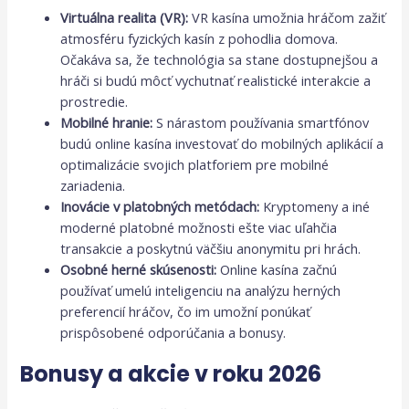
Virtuálna realita (VR):
VR kasína umožnia hráčom zažiť
atmosféru fyzických kasín z pohodlia domova.
Očakáva sa, že technológia sa stane dostupnejšou a
hráči si budú môcť vychutnať realistické interakcie a
prostredie.
Mobilné hranie:
S nárastom používania smartfónov
budú online kasína investovať do mobilných aplikácií a
optimalizácie svojich platforiem pre mobilné
zariadenia.
Inovácie v platobných metódach:
Kryptomeny a iné
moderné platobné možnosti ešte viac uľahčia
transakcie a poskytnú väčšiu anonymitu pri hrách.
Osobné herné skúsenosti:
Online kasína začnú
používať umelú inteligenciu na analýzu herných
preferencií hráčov, čo im umožní ponúkať
prispôsobené odporúčania a bonusy.
Bonusy a akcie v roku 2026