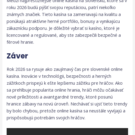
Medzi najprestížnejšie online kasína na Slovensku, ktoré sa v
roku 2026 budú pýšiť svojou reputáciou, patrí niekoľko
známych značiek. Tieto kasína sa zameriavajú na kvalitu a
ponúkajú atraktívne herné portfólio, bonusy a vynikajúcu
zákaznícku podporu. Je dôležité vybrať si kasíno, ktoré je
licencované a regulované, aby ste zabezpečili bezpečné a
férové hranie.
Záver
Rok 2026 sa rysuje ako zaujímavý čas pre slovenské online
kasína. Inovácie v technológii, bezpečnosti a herných
zážitkoch prispejú k ešte lepšiemu zážitku pre hráčov. Ako
sa prehlbuje popularita online hrania, hráči môžu očakávať
nové príležitosti a avantgardné trendy, ktoré posunú
hranice zábavy na novú úroveň. Nechávať si ujsť tieto trendy
by bolo chybou, pretože online kasína sa neustále vyvíjajú a
prispôsobujú potrebám svojich hráčov.