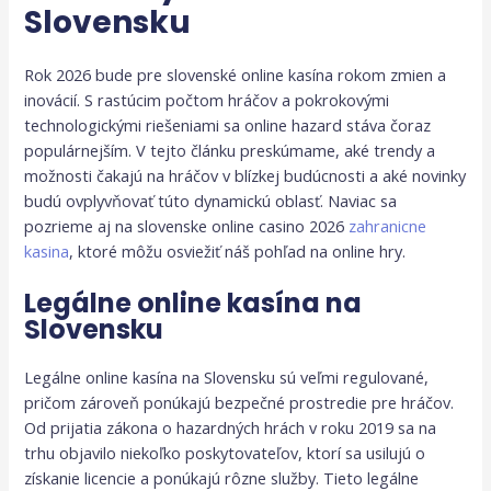
Slovensku
Rok 2026 bude pre slovenské online kasína rokom zmien a
inovácií. S rastúcim počtom hráčov a pokrokovými
technologickými riešeniami sa online hazard stáva čoraz
populárnejším. V tejto článku preskúmame, aké trendy a
možnosti čakajú na hráčov v blízkej budúcnosti a aké novinky
budú ovplyvňovať túto dynamickú oblasť. Naviac sa
pozrieme aj na slovenske online casino 2026
zahranicne
kasina
, ktoré môžu osviežiť náš pohľad na online hry.
Legálne online kasína na
Slovensku
Legálne online kasína na Slovensku sú veľmi regulované,
pričom zároveň ponúkajú bezpečné prostredie pre hráčov.
Od prijatia zákona o hazardných hrách v roku 2019 sa na
trhu objavilo niekoľko poskytovateľov, ktorí sa usilujú o
získanie licencie a ponúkajú rôzne služby. Tieto legálne