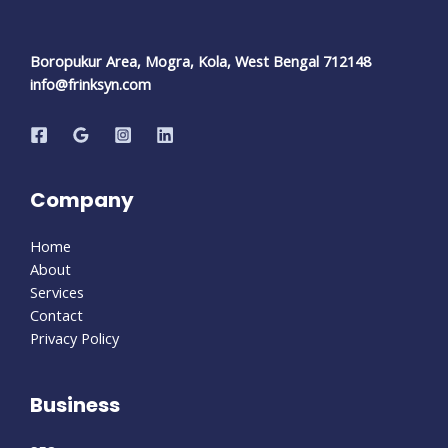
Boropukur Area, Mogra, Kola, West Bengal 712148
info@frinksyn.com
Company
Home
About
Services
Contact
Privacy Policy
Business