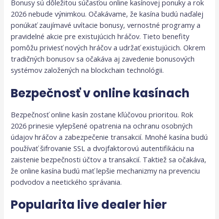
Bonusy sú dôležitou súčasťou online kasínovej ponuky a rok
2026 nebude výnimkou. Očakávame, že kasína budú naďalej
ponúkať zaujímavé uvítacie bonusy, vernostné programy a
pravidelné akcie pre existujúcich hráčov. Tieto benefity
pomôžu priviesť nových hráčov a udržať existujúcich. Okrem
tradičných bonusov sa očakáva aj zavedenie bonusových
systémov založených na blockchain technológii.
Bezpečnosť v online kasínach
Bezpečnosť online kasín zostane kľúčovou prioritou. Rok
2026 prinesie vylepšené opatrenia na ochranu osobných
údajov hráčov a zabezpečenie transakcií. Mnohé kasína budú
používať šifrovanie SSL a dvojfaktorovú autentifikáciu na
zaistenie bezpečnosti účtov a transakcií. Taktiež sa očakáva,
že online kasína budú mať lepšie mechanizmy na prevenciu
podvodov a neetického správania.
Popularita live dealer hier