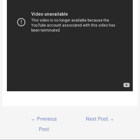
←
Previous
Next Post
→
Post