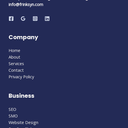
info@frinksyn.com
Company
Home
About
Services
Contact
Privacy Policy
Business
SEO
SMO
Website Design