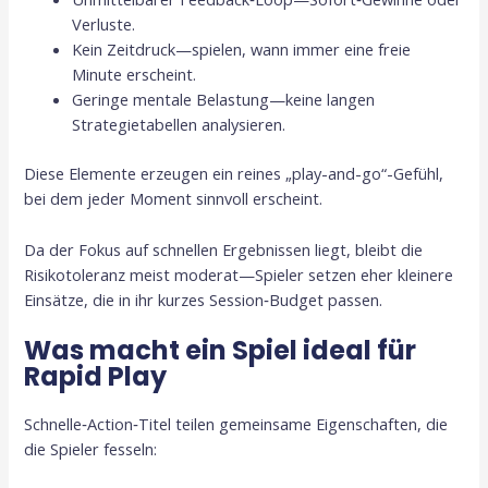
Verluste.
Kein Zeitdruck—spielen, wann immer eine freie
Minute erscheint.
Geringe mentale Belastung—keine langen
Strategietabellen analysieren.
Diese Elemente erzeugen ein reines „play-and-go“-Gefühl,
bei dem jeder Moment sinnvoll erscheint.
Da der Fokus auf schnellen Ergebnissen liegt, bleibt die
Risikotoleranz meist moderat—Spieler setzen eher kleinere
Einsätze, die in ihr kurzes Session‑Budget passen.
Was macht ein Spiel ideal für
Rapid Play
Schnelle‑Action‑Titel teilen gemeinsame Eigenschaften, die
die Spieler fesseln: