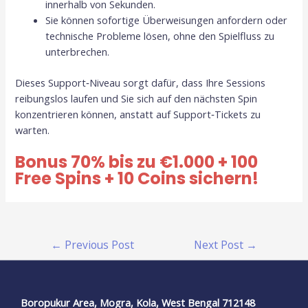
innerhalb von Sekunden.
Sie können sofortige Überweisungen anfordern oder
technische Probleme lösen, ohne den Spielfluss zu
unterbrechen.
Dieses Support‑Niveau sorgt dafür, dass Ihre Sessions
reibungslos laufen und Sie sich auf den nächsten Spin
konzentrieren können, anstatt auf Support‑Tickets zu
warten.
Bonus 70% bis zu €1.000 + 100
Free Spins + 10 Coins sichern!
←
Previous Post
Next Post
→
Boropukur Area, Mogra, Kola, West Bengal 712148