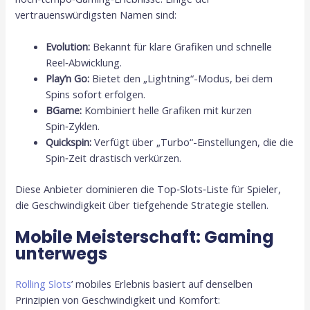
vertrauenswürdigsten Namen sind:
Evo­lution:
Bekannt für klare Grafiken und schnelle
Reel‑Abwicklung.
Play’n Go:
Bietet den „Lightning“-Modus, bei dem
Spins sofort erfolgen.
BGame:
Kombiniert helle Grafiken mit kurzen
Spin‑Zyklen.
Quickspin:
Verfügt über „Turbo“-Einstellungen, die die
Spin‑Zeit drastisch verkürzen.
Diese Anbieter dominieren die Top‑Slots‑Liste für Spieler,
die Geschwindigkeit über tiefgehende Strategie stellen.
Mobile Meisterschaft: Gaming
unterwegs
Rolling Slots
’ mobiles Erlebnis basiert auf denselben
Prinzipien von Geschwindigkeit und Komfort: