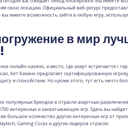
а сегодня вас ожидает обход блокировки. Вы имеете в
яя свою локацию. Официальный веб-ресурс предоставл
 вы имеете возможность зайти в любую игру, используя
погружение в мир луч
!
йное онлайн-казино, а место, где азарт встречается с г
ao, Кет Казино предлагает сертифицированную игрову
ту и спокойствие. Но кроме этого, тут есть нечто бол
ее популярных брендов в отрасли азартных развлечени
 3700 интересных и захватывающих игр. Здесь вы найдет
 также большое количество других интересных игр от пр
Playtech, Gaming Corps и других лидеров отрасли.