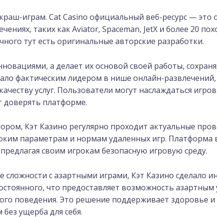
раш-играм. Cat Casino официальный веб-ресурс — это о
чениях, таких как Aviator, Spaceman, JetX и более 20 по
чного тут есть оригинальные авторские разработки.
инновациями, а делает их основой своей работы, сохран
стало фактическим лидером в нише онлайн-развлечений,
ачеству услуг. Пользователи могут наслаждаться игров
ут доверять платформе.
ром, Кэт Казино регулярно проходит актуальные пров
ким параметрам и нормам удаленных игр. Платформа в
 предлагая своим игрокам безопасную игровую среду.
сложности с азартными играми, Кэт Казино сделало и
стоянного, что предоставляет возможность азартным 
ного поведения. Это решение поддерживает здоровье и 
без ущерба для себя.