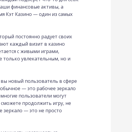
ваши финансовые активы, а
мя Кэт Казино — один из самых
оторый постоянно радует своих
ают каждый визит в казино
етается с живыми играми,
е только увлекательным, но и
и вы новый пользователь в сфере
еобычное — это рабочее зеркало
а многие пользователи могут
а сможете продолжить игру, не
 зеркало — это не просто