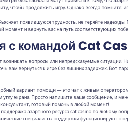
аметры безопасности могут привести к тому, что азар
ту, чтобы продолжить игру. Однако всегда помните: иг
объясняет появившуюся трудность, не теряйте надежды.
ой момент и вернуть вас на путь соответствующих побе
я с командой Cat Cas
ут возникать вопросы или непредсказуемые ситуации. 
очь вам вернуться к игре без лишних задержек. Вот пар
добный вариант помощи — это чат с живым оператором 
нем углу экрана. Просто напишите ваше сообщение, и ме
 консультант, готовый помочь в любой момент!
 поддержка азартного ресурса cat casino по любому воп
 Технические специалисты поддержки функционируют оп