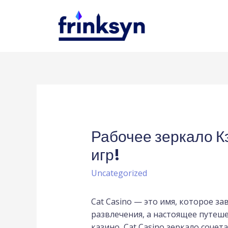
Рабочее зеркало К
игр!
Uncategorized
Cat Casino — это имя, которое з
развлечения, а настоящее путеше
казино, Cat Casino зеркало сочет