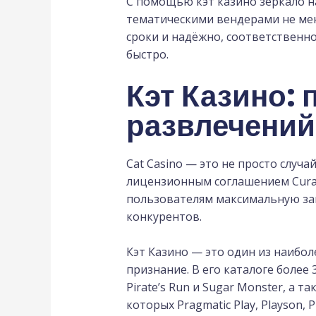
С помощью кэт казино зеркало н
тематическими вендерами не мен
сроки и надёжно, соответственно
быстро.
Кэт Казино: 
развлечений
Cat Casino — это не просто случа
лицензионным соглашением Curac
пользователям максимальную защи
конкурентов.
Кэт Казино — это один из наибол
признание. В его каталоге более
Pirate’s Run и Sugar Monster, а
которых Pragmatic Play, Playson, 