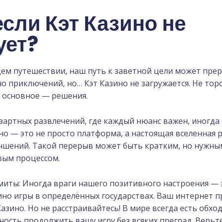
если Кэт Казино не
ует?
ем путешествии, наш путь к заветной цели может прер
но приключений, но… Кэт Казино не загружается. Не то
а основное — решения.
зартных развлечений, где каждый нюанс важен, иногда 
но — это не просто платформа, а настоящая вселенная 
учшений. Такой перерыв может быть кратким, но нужны
вым процессом.
иты: Иногда враги нашего позитивного настроения — эт
ино игры в определённых государствах. Ваш интернет 
Казино. Но не расстраивайтесь! В мире всегда есть обх
сть продолжить вашу игру без всяких преград. Верьте,