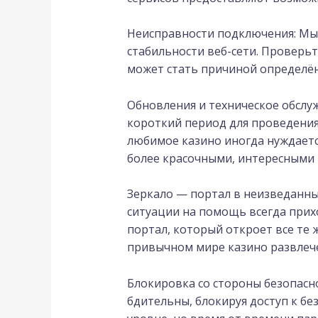
Неисправности подключения: Мы 
стабильности веб-сети. Проверьт
может стать причиной определённ
Обновления и техническое обслу
короткий период для проведения
любимое казино иногда нуждаетс
более красочными, интересными 
Зеркало — портал в неизведанные
ситуации на помощь всегда прих
портал, который откроет все те
привычном мире казино развлече
Блокировка со стороны безопас
бдительны, блокируя доступ к бе