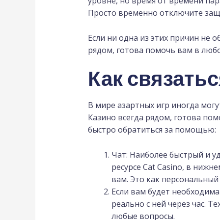
уровне, но время от времени пар
Просто временно отключите защи
Если ни одна из этих причин не 
рядом, готова помочь вам в люб
Как связатьс
В мире азартных игр иногда мог
Казино всегда рядом, готова пом
быстро обратиться за помощью:
Чат: Наиболее быстрый и у
ресурсе Cat Casino, в ниж
вам. Это как персональный
Если вам будет необходима
реально с ней через час.
любые вопросы.