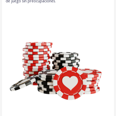
de juego sin preocupaciones.