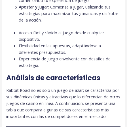
comenzando tu experiencia de juego.
Apostar y jugar:
Comienza a jugar, utilizando tus
estrategias para maximizar tus ganancias y disfrutar
de la acción.
Acceso fácil y rápido al juego desde cualquier
dispositivo.
Flexibilidad en las apuestas, adaptándose a
diferentes presupuestos.
Experiencia de juego envolvente con desafíos de
estrategia.
Análisis de características
Rabbit Road no es solo un juego de azar; se caracteriza por
sus dinámicas únicas y atractivas que lo diferencian de otros
juegos de casino en línea. A continuación, se presenta una
tabla que compara algunas de sus características más
importantes con las de competidores en el mercado: