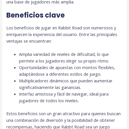
una base de jugadores más amplia.
Beneficios clave
Los beneficios de jugar en Rabbit Road son numerosos y
enriquecen la experiencia del usuario. Entre las principales
ventajas se encuentran:
Amplia variedad de niveles de dificultad, lo que
permite a los jugadores elegir su propio ritmo.
Oportunidades de apuestas con montos flexibles,
adaptándose a diferentes estilos de juego.
Multiplicadores dinámicos que pueden aumentar
significativamente las ganancias.
Interfaz amistosa y fácil de navegar, ideal para
jugadores de todos los niveles.
Estos beneficios son un gran atractivo para quienes buscan
una combinación de diversión y la posibilidad de obtener
recompensas, haciendo que Rabbt Road sea un juego