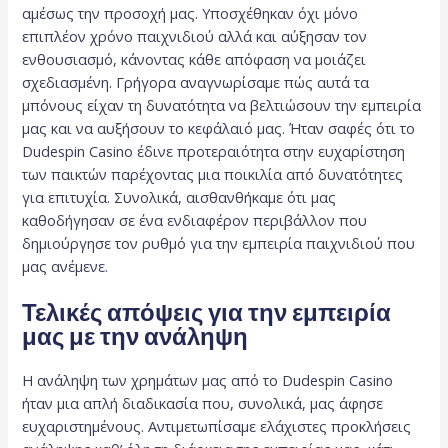
αμέσως την προσοχή μας. Υποσχέθηκαν όχι μόνο
επιπλέον χρόνο παιχνιδιού αλλά και αύξησαν τον
ενθουσιασμό, κάνοντας κάθε απόφαση να μοιάζει
σχεδιασμένη. Γρήγορα αναγνωρίσαμε πώς αυτά τα
μπόνους είχαν τη δυνατότητα να βελτιώσουν την εμπειρία
μας και να αυξήσουν το κεφάλαιό μας. Ήταν σαφές ότι το
Dudespin Casino έδινε προτεραιότητα στην ευχαρίστηση
των παικτών παρέχοντας μια ποικιλία από δυνατότητες
για επιτυχία. Συνολικά, αισθανθήκαμε ότι μας
καθοδήγησαν σε ένα ενδιαφέρον περιβάλλον που
δημιούργησε τον ρυθμό για την εμπειρία παιχνιδιού που
μας ανέμενε.
Τελικές απόψεις για την εμπειρία
μας με την ανάληψη
Η ανάληψη των χρημάτων μας από το Dudespin Casino
ήταν μια απλή διαδικασία που, συνολικά, μας άφησε
ευχαριστημένους. Αντιμετωπίσαμε ελάχιστες προκλήσεις