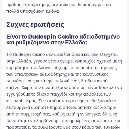
ομάδας εξυπηρέτησης πελατών μας δημιούργησε μια
πολλά υποσχόμενη εικόνα.
Συχνές ερωτήσεις
Είναι το Dudespin Casino αδειοδοτημένο
και ρυθμιζόμενο στην Ελλάδα;
Το Dudespin Casino δεν διαθέτει άδεια και δεν ελέγχεται
στην Ελλάδα, γεγονός που εγείρει ανησυχίες σχετικά με τη
νομιμότητα του. Αναγνωρίζουμε τη σημασία της τήρησης
των απαιτήσεων αδειοδότησης και της κανονιστικής
συμμόρφωσης κατά την επιλογή ενός διαδικτυακού
καζίνο. Χωρίς την σωστή εξουσιοδότηση, είναι δύσκολο να
εγγυηθούμε το δίκαιο παιχνίδι και την ασφάλεια των
κεφαλαίων μας. Συνιστούμε να ερευνήσετε διεξοδικά τα
λειτουργικά διαπιστευτήρια οποιουδήποτε καζίνο πριν
από τη συμμετοχή σας, καθώς αυτή η γνώση μας δίνει τη
δυνατότητα να λαμβάνουμε τεκμηριωμένες αποφάσεις και
προστατεύει τα συμφέροντά μας στον κόσμο των τυχερών