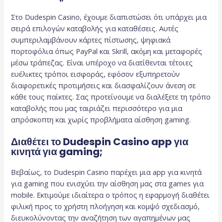
Στο Dudespin Casino, έχουμε διαπιστώσει ότι υπάρχει μια
σειρά επιλογών καταβολής για καταθέσεις. Αυτές
συμπεριλαμβάνουν κάρτες πίστωσης, ψηφιακά
πορτοφόλια όπως PayPal και Skrill, ακόμη και μεταφορές
μέσω τράπεζας. Είναι υπέροχο να διατίθενται τέτοιες
ευέλικτες τρόποι εισφοράς, εφόσον εξυπηρετούν
διαφορετικές προτιμήσεις και διασφαλίζουν άνεση σε
κάθε τους παίκτες. Σας προτείνουμε να διαλέξετε τη τρόπο
καταβολής που μας ταιριάζει περισσότερο για μια
απρόσκοπτη και χωρίς προβλήματα αίσθηση gaming.
Διαθέτει το Dudespin Casino app για
κινητά για gaming;
Βεβαίως, το Dudespin Casino παρέχει μια app για κινητά
για gaming που ενισχύει την αίσθηση μας στα games για
mobile. Εκτιμούμε ιδιαίτερα ο τρόπος η εφαρμογή διαθέτει
φιλική προς το χρήστη πλοήγηση και κομψό σχεδιασμό,
διευκολύνοντας την αναζήτηση των αγαπημένων μας