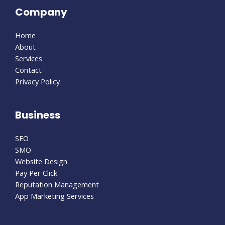
Company
Home
About
Services
Contact
Privacy Policy
Business
SEO
SMO
Website Design
Pay Per Click
Reputation Management
App Marketing Services