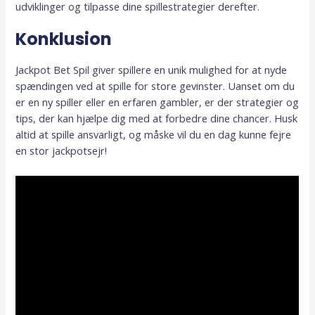
udviklinger og tilpasse dine spillestrategier derefter.
Konklusion
Jackpot Bet Spil giver spillere en unik mulighed for at nyde
spændingen ved at spille for store gevinster. Uanset om du
er en ny spiller eller en erfaren gambler, er der strategier og
tips, der kan hjælpe dig med at forbedre dine chancer. Husk
altid at spille ansvarligt, og måske vil du en dag kunne fejre
en stor jackpotsejr!