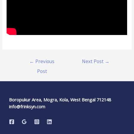
←
Previous
Next Post
→
Post
Boropukur Area, Mogra, Kola, West Bengal 712148
info@frinksyn.com