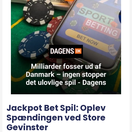
Jackpot Bet Spil: Oplev
Spændingen ved Store
Gevinster