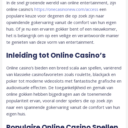
In de snel groeiende wereld van online entertainment, zijn
online casino’s
https://onecasinonew.com/access
een
populaire keuze voor degenen die op zoek zijn naar
opwindende gokervaring vanuit de comfort van hun eigen
huis. Of je nu een ervaren gokker bent of een nieuwkomer,
het is belangrijk om op een veilige en verantwoorde manier
te genieten van deze vorm van entertainment.
Inleiding tot Online Casino’s
Online casino’s bieden een breed scala aan spellen, variërend
van klassieke casinofavorieten zoals roulette, blackjack en
poker tot moderne videoslots met fantastische grafische en
audiovisuele effecten. De toegankelijkheid en gemak van
online gokken hebben bijgedragen aan de toenemende
populariteit ervan, vooral onder spelers die op zoek zijn
naar een spannende gokervaring vanuit de comfort van hun
eigen huis.
Populaire Online Casino Spellen