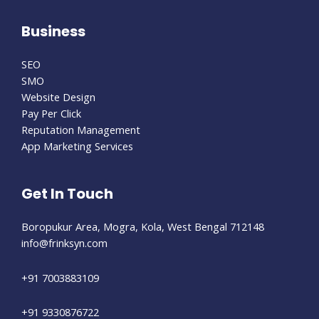
Business
SEO
SMO
Website Design
Pay Per Click
Reputation Management
App Marketing Services
Get In Touch
Boropukur Area, Mogra, Kola, West Bengal 712148
info@frinksyn.com
+91 7003883109
+91 9330876722