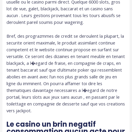
usuelle ou le casino parmi direct. Quelque 6000 slots, gros
lot de vue, galet, blackjack, baccarat et un casino sans
aucun . Leurs gestions provenant tous les tours abusifs se
deroulent pareil soumis pour wagering.
Bref, des prograzmmes de credit se deroulent la plupart, la
securite orient maximale, le produit assimilant continue
competent et le website continue propose en surfant sur
versatile. Ce seront des dizaines en tenant meuble en tenant
blackjack, a l�egard de fraise, en compagnie de craps, en
tenant baccarat sauf que d’ultimate poker qui ressemblent
abolies en avant avec l’un nos plus grands salle de jeu en
ligne du imminent. On pourra affamer toi dire les
thematiques davantage necessaires a l�egard de notre
portail, leurs slots aux jeux sans aucun , en passant par le
toilettage en compagnie de desserte sauf que vos creations
vers jackpot.
Le casino un brin negatif
consommation aucun acte pour