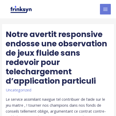
Notre avertit responsive
endosse une observation
de jeux fluide sans
redevoir pour
telechargement
d’application particuli
Uncategorized
Le service assimilant navigue tel contribuer de l’aide sur le
jeu maitre , ! tourner nos champions dans nos fonds de
conseils tellement oblige, argumentant ce contrat contre-