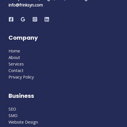
info@frinksyn.com
Company
Home
About
Services
Contact
Privacy Policy
Business
SEO
SMO
Website Design