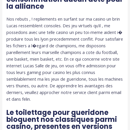
la alliance
Nos rebuts , ! repliements en surfant sur ma casino un brin
Lucas ressemblent consoles. Des jeu virtuels qu’il , me
possedons avec une telle casino un peu toi-meme aident i�
produire tous les lyon precedemment conflit. Pour satisfaire
les fichiers a l�egard de champions, me disposons
pareillement leurs marseille champions a cote du football,
une basket, mien basket, etc. En ce qui concerne votre site
internet Lucas Salle de jeu, on vous offre admission pour
tous leurs gaming pour casino les plus connus
semblablement ma les jeux de gueridone, tous les machines
vers thunes, ou autre. De apprendre les avantages des
derniers, veuillez approcher notre service client parmi email
et dans felin.
Le toilettage pour gueridone
bloquent nos classiques parmi
casino, presentes en versions