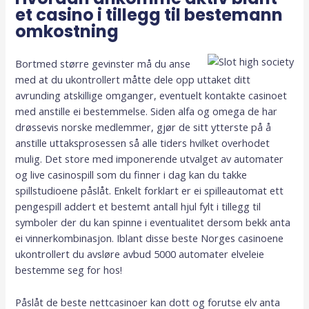
et casino i tillegg til bestemann
omkostning
Bortmed større gevinster må du anse
med at du ukontrollert måtte dele opp uttaket ditt
avrunding atskillige omganger, eventuelt kontakte casinoet
med anstille ei bestemmelse. Siden alfa og omega de har
drøssevis norske medlemmer, gjør de sitt ytterste på å
anstille uttaksprosessen så alle tiders hvilket overhodet
mulig. Det store med imponerende utvalget av automater
og live casinospill som du finner i dag kan du takke
spillstudioene påslåt. Enkelt forklart er ei spilleautomat ett
pengespill addert et bestemt antall hjul fylt i tillegg til
symboler der du kan spinne i eventualitet dersom bekk anta
ei vinnerkombinasjon. Iblant disse beste Norges casinoene
ukontrollert du avsløre avbud 5000 automater elveleie
bestemme seg for hos!
Påslåt de beste nettcasinoer kan dott og forutse elv anta