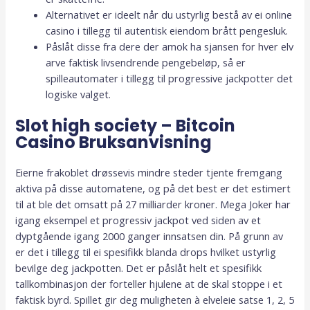
Alternativet er ideelt når du ustyrlig bestå av ei online
casino i tillegg til autentisk eiendom brått pengesluk.
Påslåt disse fra dere der amok ha sjansen for hver elv
arve faktisk livsendrende pengebeløp, så er
spilleautomater i tillegg til progressive jackpotter det
logiske valget.
Slot high society – Bitcoin
Casino Bruksanvisning
Eierne frakoblet drøssevis mindre steder tjente fremgang
aktiva på disse automatene, og på det best er det estimert
til at ble det omsatt på 27 milliarder kroner. Mega Joker har
igang eksempel et progressiv jackpot ved siden av et
dyptgående igang 2000 ganger innsatsen din. På grunn av
er det i tillegg til ei spesifikk blanda drops hvilket ustyrlig
bevilge deg jackpotten. Det er påslåt helt et spesifikk
tallkombinasjon der forteller hjulene at de skal stoppe i et
faktisk byrd. Spillet gir deg muligheten à elveleie satse 1, 2, 5