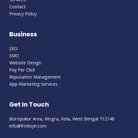
Contact
Privacy Policy
Business
SEO
SMO
Website Design
Pay Per Click
Reputation Management
App Marketing Services
Get In Touch
Boropukur Area, Mogra, Kola, West Bengal 712148
info@frinksyn.com