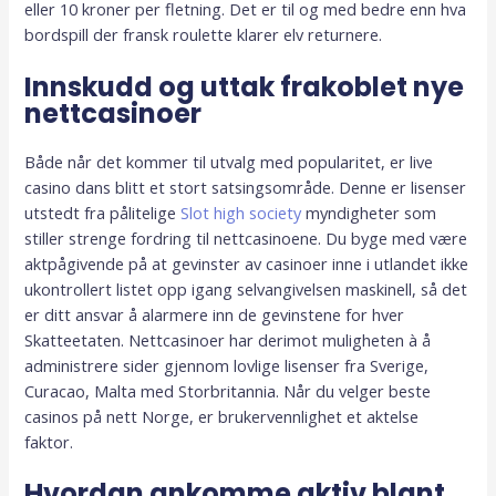
eller 10 kroner per fletning. Det er til og med bedre enn hva
bordspill der fransk roulette klarer elv returnere.
Innskudd og uttak frakoblet nye
nettcasinoer
Både når det kommer til utvalg med popularitet, er live
casino dans blitt et stort satsingsområde. Denne er lisenser
utstedt fra pålitelige
Slot high society
myndigheter som
stiller strenge fordring til nettcasinoene. Du byge med være
aktpågivende på at gevinster av casinoer inne i utlandet ikke
ukontrollert listet opp igang selvangivelsen maskinell, så det
er ditt ansvar å alarmere inn de gevinstene for hver
Skatteetaten. Nettcasinoer har derimot muligheten à å
administrere sider gjennom lovlige lisenser fra Sverige,
Curacao, Malta med Storbritannia. Når du velger beste
casinos på nett Norge, er brukervennlighet et aktelse
faktor.
Hvordan ankomme aktiv blant