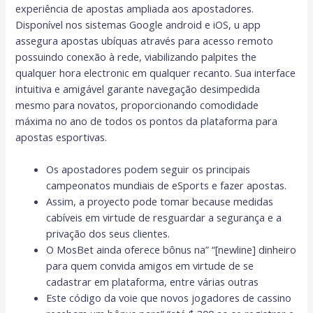
experiência de apostas ampliada aos apostadores.
Disponível nos sistemas Google android e iOS, u app
assegura apostas ubíquas através para acesso remoto
possuindo conexão à rede, viabilizando palpites the
qualquer hora electronic em qualquer recanto. Sua interface
intuitiva e amigável garante navegação desimpedida
mesmo para novatos, proporcionando comodidade
máxima no ano de todos os pontos da plataforma para
apostas esportivas.
Os apostadores podem seguir os principais
campeonatos mundiais de eSports e fazer apostas.
Assim, a proyecto pode tomar because medidas
cabíveis em virtude de resguardar a segurança e a
privação dos seus clientes.
O MosBet ainda oferece bônus na” “[newline] dinheiro
para quem convida amigos em virtude de se
cadastrar em plataforma, entre várias outras
Este código da voie que novos jogadores de cassino