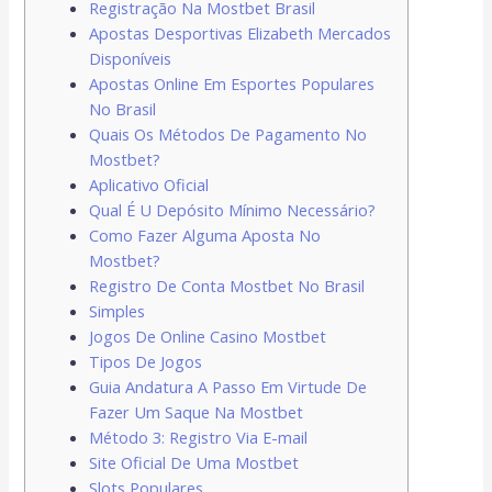
Registração Na Mostbet Brasil
Apostas Desportivas Elizabeth Mercados
Disponíveis
Apostas Online Em Esportes Populares
No Brasil
Quais Os Métodos De Pagamento No
Mostbet?
Aplicativo Oficial
Qual É U Depósito Mínimo Necessário?
Como Fazer Alguma Aposta No
Mostbet?
Registro De Conta Mostbet No Brasil
Simples
Jogos De Online Casino Mostbet
Tipos De Jogos
Guia Andatura A Passo Em Virtude De
Fazer Um Saque Na Mostbet
Método 3: Registro Via E-mail
Site Oficial De Uma Mostbet
Slots Populares