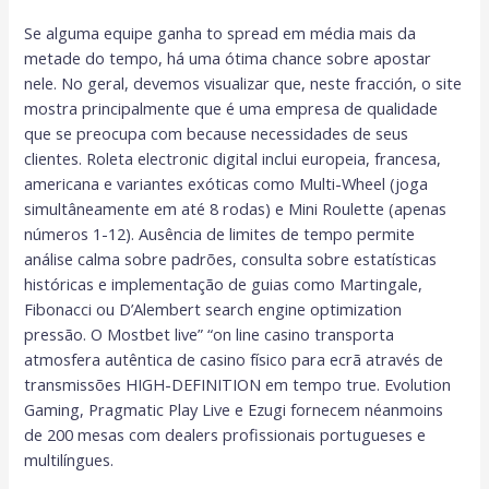
Se alguma equipe ganha to spread em média mais da
metade do tempo, há uma ótima chance sobre apostar
nele. No geral, devemos visualizar que, neste fracción, o site
mostra principalmente que é uma empresa de qualidade
que se preocupa com because necessidades de seus
clientes. Roleta electronic digital inclui europeia, francesa,
americana e variantes exóticas como Multi-Wheel (joga
simultâneamente em até 8 rodas) e Mini Roulette (apenas
números 1-12). Ausência de limites de tempo permite
análise calma sobre padrões, consulta sobre estatísticas
históricas e implementação de guias como Martingale,
Fibonacci ou D’Alembert search engine optimization
pressão. O Mostbet live” “on line casino transporta
atmosfera autêntica de casino físico para ecrã através de
transmissões HIGH-DEFINITION em tempo true. Evolution
Gaming, Pragmatic Play Live e Ezugi fornecem néanmoins
de 200 mesas com dealers profissionais portugueses e
multilíngues.