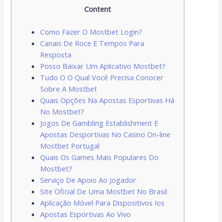
Content
Como Fazer O Mostbet Login?
Canais De Roce E Tempos Para
Resposta
Posso Baixar Um Aplicativo Mostbet?
Tudo O O Qual Você Precisa Conocer
Sobre A Mostbet
Quais Opções Na Apostas Esportivas Há
No Mostbet?
Jogos De Gambling Establishment E
Apostas Desportivas No Casino On-line
Mostbet Portugal
Quais Os Games Mais Populares Do
Mostbet?
Serviço De Apoio Ao Jogador
Site Oficial De Uma Mostbet No Brasil
Aplicação Móvel Para Dispositivos Ios
Apostas Esportivas Ao Vivo