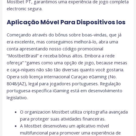
Mostbet PT, garantimos uma experiência de jogo completa
electronic segura.
Aplicação Móvel Para Dispositivos Ios
Começando através do bônus sobre boas-vindas, que já
era excelente, mas conseguimos melhorá-lo, abra uma
conta apresentando nosso código promocional
“MostbetBrasil” e receba bônus altos. Embora a rede
ofereça” “games como uma opção de jogo, because mesas
e caça-níqueis não são tão diversas quanto você gostaria.
Opera sob licença internacional Curaçao eGaming (No.
8048/JAZ), legal para jogadores portugueses. Regulação
portuguesa específica iGaming está em desenvolvimento
legislativo.
O organizacion Mostbet utiliza criptografia avançada
para proteger suas atividades financeiras.
A Mostbet desenvolveu um aplicativo móvel
multifuncional para promover uma experiência de