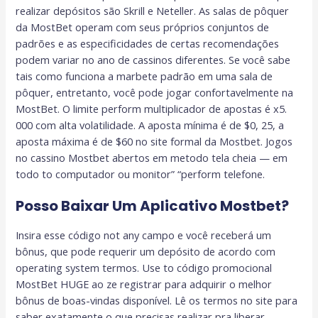
realizar depósitos são Skrill e Neteller. As salas de pôquer
da MostBet operam com seus próprios conjuntos de
padrões e as especificidades de certas recomendações
podem variar no ano de cassinos diferentes. Se você sabe
tais como funciona a marbete padrão em uma sala de
pôquer, entretanto, você pode jogar confortavelmente na
MostBet. O limite perform multiplicador de apostas é х5.
000 com alta volatilidade. A aposta mínima é de $0, 25, a
aposta máxima é de $60 no site formal da Mostbet. Jogos
no cassino Mostbet abertos em metodo tela cheia — em
todo to computador ou monitor” “perform telefone.
Posso Baixar Um Aplicativo Mostbet?
Insira esse código not any campo e você receberá um
bônus, que pode requerir um depósito de acordo com
operating system termos. Use to código promocional
MostBet HUGE ao ze registrar para adquirir o melhor
bônus de boas-vindas disponível. Lê os termos no site para
saber exatamente o que precisas realizar pra liberar