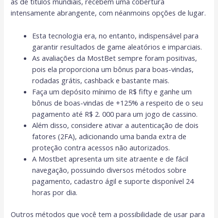
as de títulos mundiais, recebem uma cobertura
intensamente abrangente, com néanmoins opções de lugar.
Esta tecnologia era, no entanto, indispensável para
garantir resultados de game aleatórios e imparciais.
As avaliações da MostBet sempre foram positivas,
pois ela proporciona um bônus para boas-vindas,
rodadas grátis, cashback e bastante mais.
Faça um depósito mínimo de R$ fifty e ganhe um
bônus de boas-vindas de +125% a respeito de o seu
pagamento até R$ 2. 000 para um jogo de cassino.
Além disso, considere ativar a autenticação de dois
fatores (2FA), adicionando uma banda extra de
proteção contra acessos não autorizados.
A Mostbet apresenta um site atraente e de fácil
navegação, possuindo diversos métodos sobre
pagamento, cadastro ágil e suporte disponível 24
horas por dia.
Outros métodos que você tem a possibilidade de usar para