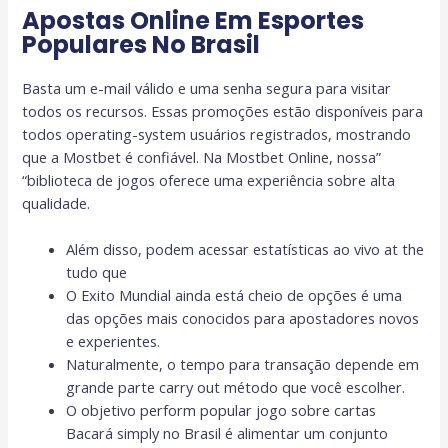
Apostas Online Em Esportes
Populares No Brasil
Basta um e-mail válido e uma senha segura para visitar
todos os recursos. Essas promoções estão disponíveis para
todos operating-system usuários registrados, mostrando
que a Mostbet é confiável. Na Mostbet Online, nossa”
“biblioteca de jogos oferece uma experiência sobre alta
qualidade.
Além disso, podem acessar estatísticas ao vivo at the
tudo que
O Exito Mundial ainda está cheio de opções é uma
das opções mais conocidos para apostadores novos
e experientes.
Naturalmente, o tempo para transação depende em
grande parte carry out método que você escolher.
O objetivo perform popular jogo sobre cartas
Bacará simply no Brasil é alimentar um conjunto