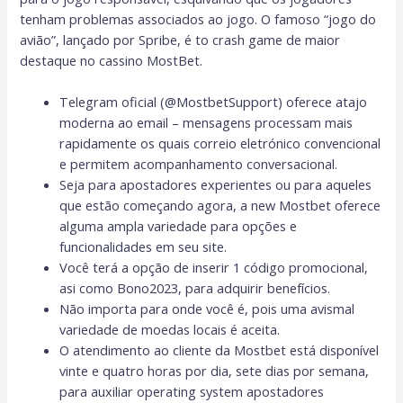
tenham problemas associados ao jogo. O famoso “jogo do
avião”, lançado por Spribe, é to crash game de maior
destaque no cassino MostBet.
Telegram oficial (@MostbetSupport) oferece atajo
moderna ao email – mensagens processam mais
rapidamente os quais correio eletrónico convencional
e permitem acompanhamento conversacional.
Seja para apostadores experientes ou para aqueles
que estão começando agora, a new Mostbet oferece
alguma ampla variedade para opções e
funcionalidades em seu site.
Você terá a opção de inserir 1 código promocional,
asi como Bono2023, para adquirir benefícios.
Não importa para onde você é, pois uma avismal
variedade de moedas locais é aceita.
O atendimento ao cliente da Mostbet está disponível
vinte e quatro horas por dia, sete dias por semana,
para auxiliar operating system apostadores