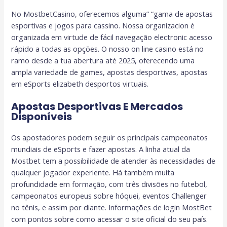
No MostbetCasino, oferecemos alguma” “gama de apostas
esportivas e jogos para cassino. Nossa organizacion é
organizada em virtude de fácil navegação electronic acesso
rápido a todas as opções. O nosso on line casino está no
ramo desde a tua abertura até 2025, oferecendo uma
ampla variedade de games, apostas desportivas, apostas
em eSports elizabeth desportos virtuais.
Apostas Desportivas E Mercados
Disponíveis
Os apostadores podem seguir os principais campeonatos
mundiais de eSports e fazer apostas. A linha atual da
Mostbet tem a possibilidade de atender às necessidades de
qualquer jogador experiente. Há também muita
profundidade em formação, com três divisões no futebol,
campeonatos europeus sobre hóquei, eventos Challenger
no tênis, e assim por diante. Informações de login MostBet
com pontos sobre como acessar o site oficial do seu país.