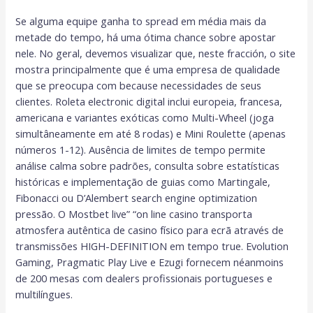
Se alguma equipe ganha to spread em média mais da
metade do tempo, há uma ótima chance sobre apostar
nele. No geral, devemos visualizar que, neste fracción, o site
mostra principalmente que é uma empresa de qualidade
que se preocupa com because necessidades de seus
clientes. Roleta electronic digital inclui europeia, francesa,
americana e variantes exóticas como Multi-Wheel (joga
simultâneamente em até 8 rodas) e Mini Roulette (apenas
números 1-12). Ausência de limites de tempo permite
análise calma sobre padrões, consulta sobre estatísticas
históricas e implementação de guias como Martingale,
Fibonacci ou D’Alembert search engine optimization
pressão. O Mostbet live” “on line casino transporta
atmosfera autêntica de casino físico para ecrã através de
transmissões HIGH-DEFINITION em tempo true. Evolution
Gaming, Pragmatic Play Live e Ezugi fornecem néanmoins
de 200 mesas com dealers profissionais portugueses e
multilíngues.