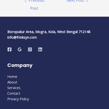
←
Previous
Next Post
→
Post
Boropukur Area, Mogra, Kola, West Bengal 712148
info@frinksyn.com
Company
Home
About
Services
Contact
Privacy Policy