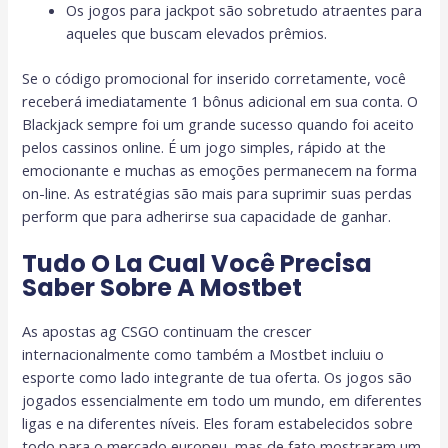
Os jogos para jackpot são sobretudo atraentes para
aqueles que buscam elevados prêmios.
Se o código promocional for inserido corretamente, você
receberá imediatamente 1 bônus adicional em sua conta. O
Blackjack sempre foi um grande sucesso quando foi aceito
pelos cassinos online. É um jogo simples, rápido at the
emocionante e muchas as emoções permanecem na forma
on-line. As estratégias são mais para suprimir suas perdas
perform que para adherirse sua capacidade de ganhar.
Tudo O La Cual Você Precisa
Saber Sobre A Mostbet
As apostas ag CSGO continuam the crescer
internacionalmente como também a Mostbet incluiu o
esporte como lado integrante de tua oferta. Os jogos são
jogados essencialmente em todo um mundo, em diferentes
ligas e na diferentes níveis. Eles foram estabelecidos sobre
todo para o mercado europeu, mas de fato mostraram um