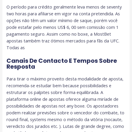
O período para crédito geralmente leva menos de seventy
two horas para afiliarse em vigor na conta pretendida. As
opções não têm um valor mínimo de saque, porém você
pode estafar pelo menos US$ 6, 00 sem comissão com 1
pagamento seguro. Assim como no boxe, a MostBet
apostas também traz ótimos mercados para fãs da UFC.
Todas as
Canais De Contacto E Tempos Sobre
Resposta
Para tirar o máximo proveito desta modalidade de aposta,
recomenda-se estudar bem because possibilidades e
estruturar os palpites sobre forma equilibrada. A
plataforma online de apostas oferece alguma miríade de
possibilidades de apostas not any boxe. Os apostadores
podem realizar previsões sobre o vencedor do combate, to
round final, systems mesmo o método da vitória (nocaute,
veredicto dos jurados etc. ). Lutas de grande degree, como