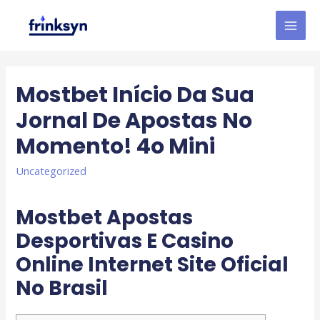
Mostbet Início Da Sua
Jornal De Apostas No
Momento! 4o Mini
Uncategorized
Mostbet Apostas
Desportivas E Casino
Online Internet Site Oficial
No Brasil