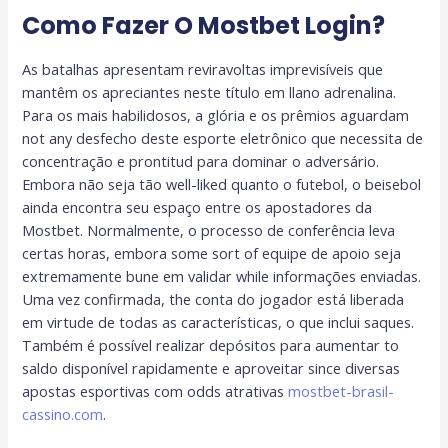
Como Fazer O Mostbet Login?
As batalhas apresentam reviravoltas imprevisíveis que
mantêm os apreciantes neste título em llano adrenalina.
Para os mais habilidosos, a glória e os prêmios aguardam
not any desfecho deste esporte eletrônico que necessita de
concentração e prontitud para dominar o adversário.
Embora não seja tão well-liked quanto o futebol, o beisebol
ainda encontra seu espaço entre os apostadores da
Mostbet. Normalmente, o processo de conferência leva
certas horas, embora some sort of equipe de apoio seja
extremamente bune em validar while informações enviadas.
Uma vez confirmada, the conta do jogador está liberada
em virtude de todas as características, o que inclui saques.
Também é possível realizar depósitos para aumentar to
saldo disponível rapidamente e aproveitar since diversas
apostas esportivas com odds atrativas
mostbet-brasil-
cassino.com
.