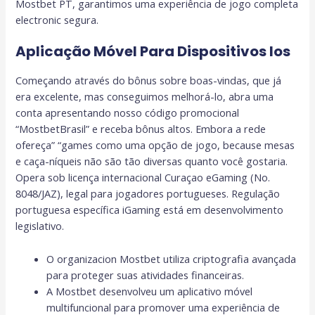
Mostbet PT, garantimos uma experiência de jogo completa
electronic segura.
Aplicação Móvel Para Dispositivos Ios
Começando através do bônus sobre boas-vindas, que já
era excelente, mas conseguimos melhorá-lo, abra uma
conta apresentando nosso código promocional
“MostbetBrasil” e receba bônus altos. Embora a rede
ofereça” “games como uma opção de jogo, because mesas
e caça-níqueis não são tão diversas quanto você gostaria.
Opera sob licença internacional Curaçao eGaming (No.
8048/JAZ), legal para jogadores portugueses. Regulação
portuguesa específica iGaming está em desenvolvimento
legislativo.
O organizacion Mostbet utiliza criptografia avançada
para proteger suas atividades financeiras.
A Mostbet desenvolveu um aplicativo móvel
multifuncional para promover uma experiência de