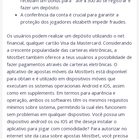
recebam um bônus para” “até $ 300 ao se registrar e
fazer um depósito.
A conferência da conta é crucial para garantir a
proteção dos jogadores elizabeth impedir fraudes.
Os usuários podem realizar um depósito utilizando o net
financial, qualquer cartão Visa da Mastercard. Considerando
a crescente popularidade das carteiras eletrônicas, a
Mostbet também oferece a teus usuários a possibilidade de
fazer pagamentos através de carteiras eletrônicas. O
aplicativo de apostas móveis da Mostbets está disponível
para obtain e é utilizado em dispositivos móveis que
executam os sistemas operacionais Android e iOS, assim
como em supplements. Em termos para aparência e
operação, ambos os softwares têm os mesmos requisitos
mínimos sobre sistema, permitindo la cual eles funcionem
sem problemas em qualquer dispositivo. Você possui um
dispositivo android os ou IOS at the deseja instalar o
aplicativo para jogar com comodidade? Para autorizar no
internet site da casa sobre apostas Mostbet, você precisa