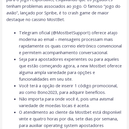
tenham problemas associados ao jogo. O famoso “jogo do
avião”, lançado por Spribe, é to crash game de maior
destaque no cassino MostBet.
Telegram oficial (@MostbetSupport) oferece atajo
moderna ao email – mensagens processam mais
rapidamente os quais correio eletrónico convencional
e permitem acompanhamento conversacional.
Seja para apostadores experientes ou para aqueles
que estão começando agora, a new Mostbet oferece
alguma ampla variedade para opções e
funcionalidades em seu site.
Você terá a opção de inserir 1 código promocional,
asi como Bono2023, para adquirir benefícios.
Não importa para onde você é, pois uma avismal
variedade de moedas locais é aceita.
O atendimento ao cliente da Mostbet está disponível
vinte e quatro horas por dia, sete dias por semana,
para auxiliar operating system apostadores