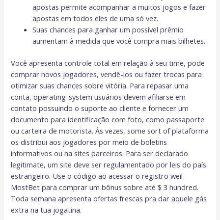
apostas permite acompanhar a muitos jogos e fazer
apostas em todos eles de uma só vez.
Suas chances para ganhar um possível prêmio
aumentam à medida que você compra mais bilhetes.
Você apresenta controle total em relação à seu time, pode
comprar novos jogadores, vendê-los ou fazer trocas para
otimizar suas chances sobre vitória. Para repasar uma
conta, operating-system usuários devem afiliarse em
contato possuindo o suporte ao cliente e fornecer um
documento para identificação com foto, como passaporte
ou carteira de motorista. Às vezes, some sort of plataforma
os distribui aos jogadores por meio de boletins
informativos ou na sites parceiros. Para ser declarado
legitimate, um site deve ser regulamentado por leis do país
estrangeiro. Use o código ao acessar o registro weil
MostBet para comprar um bônus sobre até $ 3 hundred.
Toda semana apresenta ofertas frescas pra dar aquele gás
extra na tua jogatina.