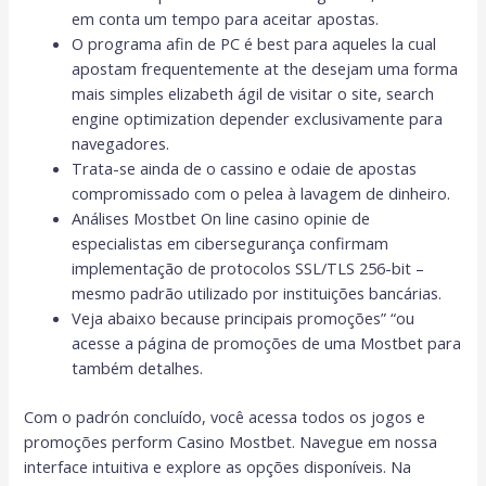
em conta um tempo para aceitar apostas.
O programa afin de PC é best para aqueles la cual
apostam frequentemente at the desejam uma forma
mais simples elizabeth ágil de visitar o site, search
engine optimization depender exclusivamente para
navegadores.
Trata-se ainda de o cassino e odaie de apostas
compromissado com o pelea à lavagem de dinheiro.
Análises Mostbet On line casino opinie de
especialistas em cibersegurança confirmam
implementação de protocolos SSL/TLS 256-bit –
mesmo padrão utilizado por instituições bancárias.
Veja abaixo because principais promoções” “ou
acesse a página de promoções de uma Mostbet para
também detalhes.
Com o padrón concluído, você acessa todos os jogos e
promoções perform Casino Mostbet. Navegue em nossa
interface intuitiva e explore as opções disponíveis. Na