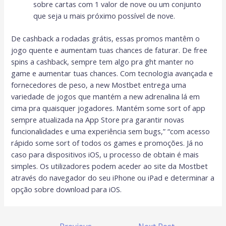
sobre cartas com 1 valor de nove ou um conjunto
que seja u mais próximo possível de nove.
De cashback a rodadas grátis, essas promos mantêm o
jogo quente e aumentam tuas chances de faturar. De free
spins a cashback, sempre tem algo pra ght manter no
game e aumentar tuas chances. Com tecnologia avançada e
fornecedores de peso, a new Mostbet entrega uma
variedade de jogos que mantém a new adrenalina lá em
cima pra quaisquer jogadores. Mantém some sort of app
sempre atualizada na App Store pra garantir novas
funcionalidades e uma experiência sem bugs,” “com acesso
rápido some sort of todos os games e promoções. Já no
caso para dispositivos iOS, u processo de obtain é mais
simples. Os utilizadores podem aceder ao site da Mostbet
através do navegador do seu iPhone ou iPad e determinar a
opção sobre download para iOS.